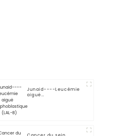
Junaid----Leucémie
aiguë
lymphoblastique B
(LAL-B)
Cancer du sein