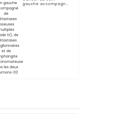
gauche accompagné
de métastases
osseuses multiples
(stade IV), de
métastases
ganglionnaires et de
lymphangite
carcinomateuse dans
les deux poumons-03