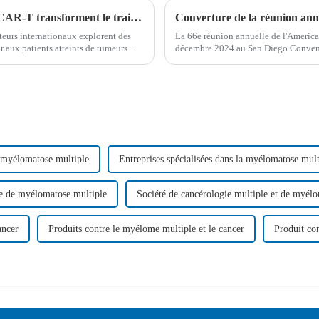
Les thérapies innovantes à base de cellules CAR-T transforment le traitement des tumeurs malignes à cellules B
Couverture de la réunion annu
teurs internationaux explorent des
La 66e réunion annuelle de l'America
r aux patients atteints de tumeurs
décembre 2024 au San Diego Conventi
vancées...
révolutionnaires dans le domaine de 
 myélomatose multiple
Entreprises spécialisées dans la myélomatose mult
e de myélomatose multiple
Société de cancérologie multiple et de myél
ancer
Produits contre le myélome multiple et le cancer
Produit co