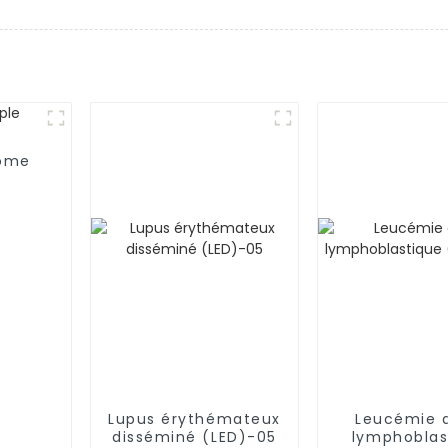
lome
Lupus érythémateux
Leucémie 
disséminé (LED)-05
lymphoblas