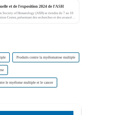
elle et de l'exposition 2024 de l'ASH
n Society of Hematology (ASH) se tiendra du 7 au 10
on Center, présentant des recherches et des avancées
l'hématologie.
iple
Produits contre la myélomatose multiple
ome
ntre le myélome multiple et le cancer