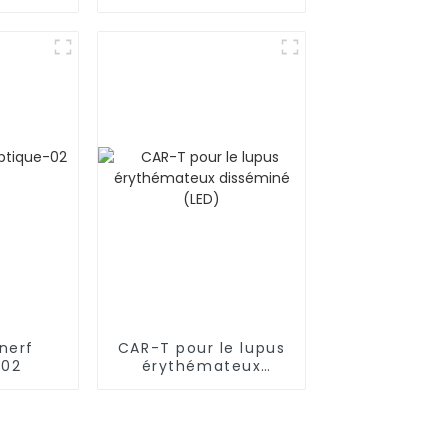
-01
(LAL-T)-09
nerf
CAR-T pour le lupus
-02
érythémateux
disséminé (LED)