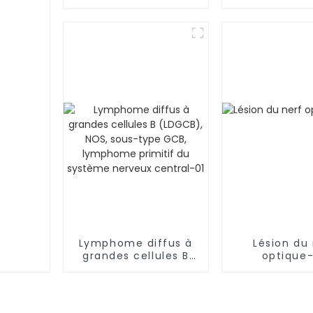
(LAL-T)
Lymphome diffus à
Lésion du 
grandes cellules B
optique
(LDGCB), NOS, sous-
type GCB, lymphome
primitif du système
nerveux central-01