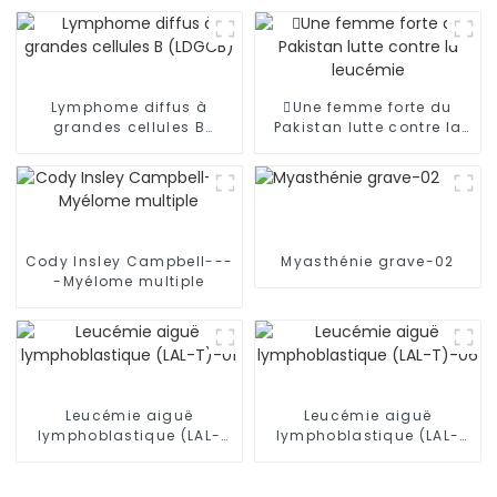
Lymphome diffus à
Une femme forte du
grandes cellules B
Pakistan lutte contre la
(LDGCB)
leucémie
Cody Insley Campbell---
Myasthénie grave-02
-Myélome multiple
Leucémie aiguë
Leucémie aiguë
lymphoblastique (LAL-
lymphoblastique (LAL-
T)-01
T)-06