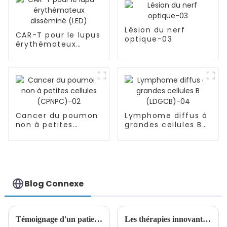
Lésion du nerf
CAR-T pour le lupus
optique-03
érythémateux
disséminé (LED)
Cancer du poumon
Lymphome diffus à
non à petites
grandes cellules B
cellules
(LDGCB)-04
(CPNPC)-02
Blog Connexe
Témoignage d'un patient : LAL-B à haut risque, greffe de moelle osseuse à 9 mois, deux ans plus tard : un bon départ pour un jeune combattant
Les thérapies innovantes à base de cellules CAR-T transforment le traitement des tumeurs malignes à cellules B