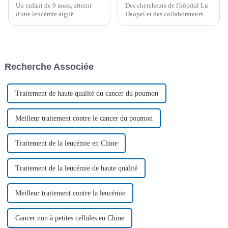
Un enfant de 9 mois, atteint
Des chercheurs de l'hôpital Lu
d'une leucémie aiguë
Daopei et des collaborateurs
lymphoblastique B (LAL-B) à
internationaux explorent des
haut risque, subit avec succès
thérapies cellulaires CAR-T de
une greffe de moelle osseuse.
pointe, offrant un espoir aux
Deux ans plus tard, il est en
patients atteints de tumeurs
pleine forme et prêt à entrer à la
malignes à cellules B. Cette
Recherche Associée
maternelle…
étude met en lumière les
avancées...
Traitement de haute qualité du cancer du poumon
Meilleur traitement contre le cancer du poumon
Traitement de la leucémie en Chine
Traitement de la leucémie de haute qualité
Meilleur traitement contre la leucémie
Cancer non à petites cellules en Chine