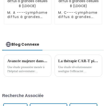
M. A ----Lymphome
M. C----Lymphome
diffus à grandes
diffus à grandes
cellules B (LDGCB)
cellules B (LDGCB)
Blog Connexe
Avancée majeure dans le domaine des maladies auto-immunes pédiatriques : la thérapie cellulaire CAR-T guérit un patient atteint de lupus
La thérapie CAR-T pionnière dans la leucémie aiguë lymphoblastique à cellules B montre une efficacité sans précédent
Une étude pionnière menée à
Une étude révolutionnaire
l'hôpital universitaire
souligne l'efficacité
d'Erlangen a permis de traiter
remarquable de la thérapie
avec succès une jeune fille de
cellulaire CAR-T dans le
16 ans atteinte de lupus
traitement de la leucémie aiguë
érythémateux disséminé (LED)
lymphoblastique à cellules B
sévère grâce à la thérapie
(LAL-B). Cette recherche,
Recherche Associée
cellulaire CAR-T. Il s'agit de la
réalisée en collaboration avec
première utilisation de cette
BIOOCUS et...
méthode…