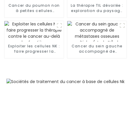
Cancer du poumon non
La thérapie TIL dévoilée :
à petites cellules
exploration du paysage
(CPNPC)-02
de l'immunothérapie
contre le cancer
Exploiter les cellules NK :
Cancer du sein gauche
faire progresser la
accompagné de
thérapie contre le cancer
métastases osseuses
au-delà des frontières
multiples (stade IV), de
métastases
ganglionnaires et de
lymphangite
carcinomateuse dans
les deux poumons-03