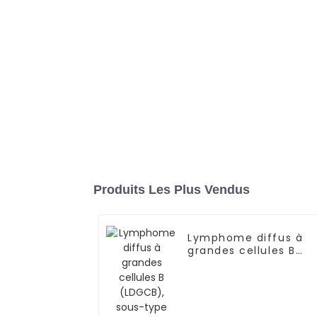
Produits Les Plus Vendus
Lymphome diffus à
grandes cellules B
(LDGCB), sous-type
sans centre
germinatif,
impliquant la cavité
nasale et les sinus-0