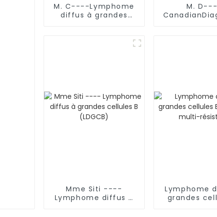
M. C----Lymphome
M. D--
diffus à grandes
CanadianDiag
cellules B (LDGCB)
Lymphome di
grandes cell
(LDGCB) 
mutation d
TP53
Mme Siti ----
Lymphome di
Lymphome diffus à
grandes cell
grandes cellules B
(LDGCB) m
(LDGCB)
résista