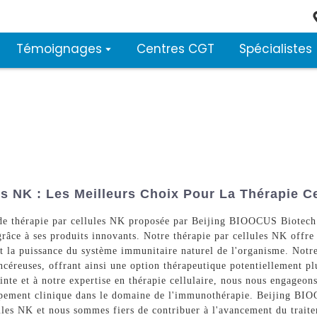
Témoignages
Centres CGT
Spécialistes
es NK : Les Meilleurs Choix Pour La Thérapie Ce
de thérapie par cellules NK proposée par Beijing BIOOCUS Biotech 
âce à ses produits innovants. Notre thérapie par cellules NK offre
nt la puissance du système immunitaire naturel de l'organisme. Notr
ancéreuses, offrant ainsi une option thérapeutique potentiellement pl
inte et à notre expertise en thérapie cellulaire, nous nous engageons
oppement clinique dans le domaine de l'immunothérapie. Beijing BIO
les NK et nous sommes fiers de contribuer à l'avancement du traite