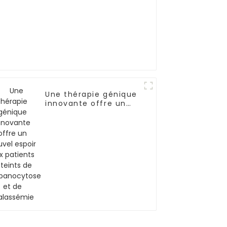
Une thérapie génique
innovante offre un
nouvel espoir aux
patients atteints de
drépanocytose et de
thalassémie