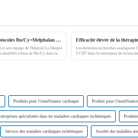
Amélioration des taux de survie avec les protocoles Bu/Cy+Melphalan et Bu/Cy+Thiotépa dans la transplantation de cellules souches haplo-identiques pour la leucémie aiguë mégacaryoblastique non trisomique (LAMK)
i et son équipe de l'hôpital Lu Daopei
Les dernières recherches soulignent l'
es modifiés à base de Bu/Cy dans la
T CD7 dans le traitement de la leucé
o-identiques...
récidivante ou réfractaire et du lym
e
Produits pour l'insuffisance cardiaque
Produit pour l'insuffisanc
ntreprises spécialisées dans les maladies cardiaques ischémiques
Produit
Service des maladies cardiaques ischémiques
Société des maladies art