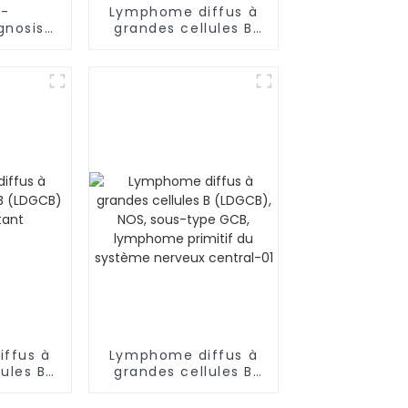
--
Lymphome diffus à
nosis :
grandes cellules B
ffus à
(LDGCB)
ules B
avec
u gène
ffus à
Lymphome diffus à
ules B
grandes cellules B
ulti-
(LDGCB), NOS, sous-
nt
type GCB, lymphome