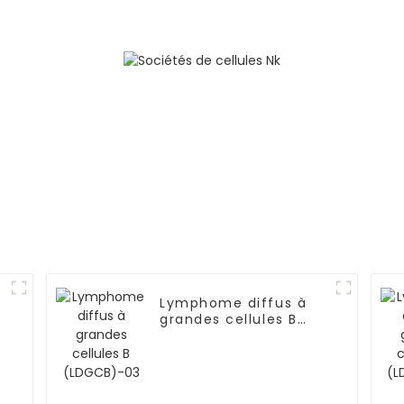
Lymphome diffus à
grandes cellules B
(LDGCB)-03
2