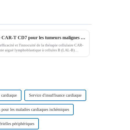
Efficacité élevée de la thérapie CAR-T CD7 pour les tumeurs malignes à cellules B : une avancée majeure dans le traitement du cancer
efficacité et l'innocuité de la thérapie cellulaire CAR-
mie aiguë lymphoblastique à cellules B (LAL-B)
phome lymphoblastique à cellules T (LLT-T).
e cardiaque
Service d'insuffisance cardiaque
s pour les maladies cardiaques ischémiques
érielles périphériques