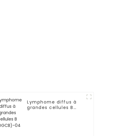
primitif du système
nerveux central-01
Lymphome diffus à
grandes cellules B
(LDGCB)-04