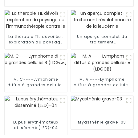
La thérapie TIL dévoilée :
Un aperçu complet du
exploration du paysage
traitement
de l'immunothérapie
révolutionnaire de la
contre le cancer
leucémie
M. C----Lymphome
M. A ----Lymphome
diffus à grandes cellules
diffus à grandes cellules
B (LDGCB)
B (LDGCB)
Lupus érythémateux
Myasthénie grave-03
disséminé (LED)-04