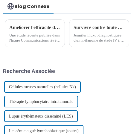
Blog Connexe
Améliorer l'efficacité du PROTAC : une étude révolutionnaire
Survivre contre toute attente : 14 ans de résilience dans la lutte contre le mélanome de stade IV
Une étude récente publiée dans
Jennifer Ficko, diagnostiquée
Nature Communications révèle
d'un mélanome de stade IV à 48
des informations clés sur les
ans, a déjoué toutes les
voies de signalisation
attentes. Grâce à des
intrinsèques qui modulent
traitements révolutionnaires
l'efficacité de la dégradation
comme la thérapie TIL et au
ciblée des protéines à l'aide des
soutien indéfectible de sa
Recherche Associée
PROTAC. Cette découverte
famille, elle a survécu au
pourrait…
cancer…
Cellules tueuses naturelles (cellules Nk)
Thérapie lymphocytaire intratumorale
Lupus érythémateux disséminé (LES)
Leucémie aiguë lymphoblastique (toutes)