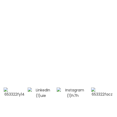
Lupus érythémateux systémique (LES)
Contactez-nous
Mobile / Whatsapp / Wechat :
+86 13264500477 (Anglais, M. Albert Chen)
+86 13552633045 (Anglais, Mme Sarah)
Courriel : info@bioocus.cn
Ajouter : Salle B584, 4e étage, bâtiment 14, Cui Wei
Zhong Li, district de Haidian, Pékin
© Droits d'auteur - 2019-2025 : Tous droits réservés. -
Plan du
site
-
- Politique de confidentialité
- Conditions générales