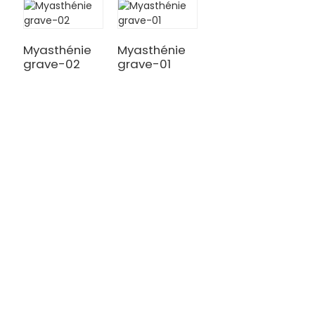
Myasthénie
Myasthénie
grave-02
grave-01
TRAITEMENT
Thalassémie/Anémie falciforme
Thérapie CAR-T
Thérapie TILs
Thérapie par cellules NK
Atrophie musculaire spinale