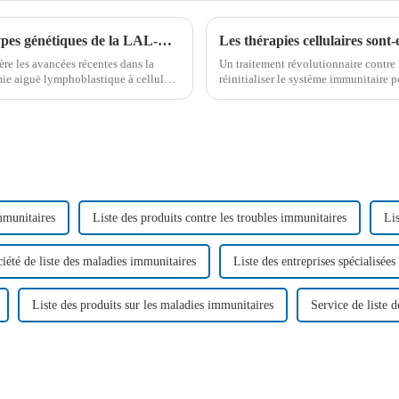
Perspectives révolutionnaires sur les sous-types génétiques de la LAL-B chez l'adulte
Les thérapies cellulaires sont
re les avancées récentes dans la
Un traitement révolutionnaire contre l
ie aiguë lymphoblastique à cellules
réinitialiser le système immunitaire 
ités biologiques…
même guérir certaines maladies auto
immunitaires
Liste des produits contre les troubles immunitaires
Lis
iété de liste des maladies immunitaires
Liste des entreprises spécialisée
Liste des produits sur les maladies immunitaires
Service de liste 