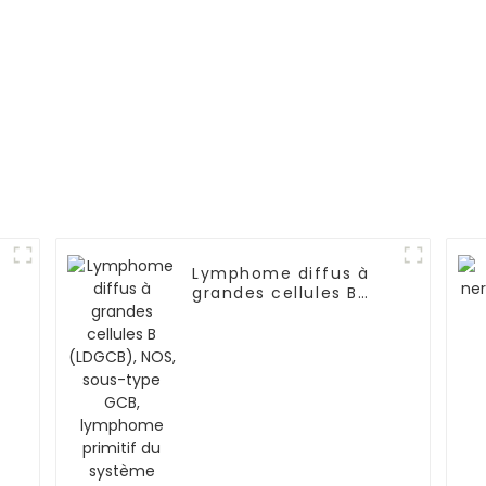
Lymphome diffus à
grandes cellules B
(LDGCB), NOS, sous-
type GCB, lymphome
primitif du système
nerveux central-01