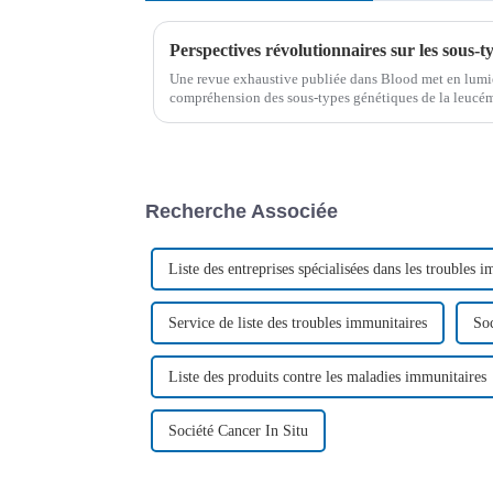
Une revue exhaustive publiée dans Blood met en lumiè
compréhension des sous-types génétiques de la leucém
B (LAL-B) de l'adulte. L'étude explore les hétérogéné
Recherche Associée
Liste des entreprises spécialisées dans les troubles 
Service de liste des troubles immunitaires
Soc
Liste des produits contre les maladies immunitaires
Société Cancer In Situ