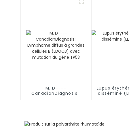
frontières
M. D----
Lupus éryth
CanadianDiagnosis :
disséminé (
Lymphome diffus à
grandes cellules B
(LDGCB) avec
mutation du gène
TP53