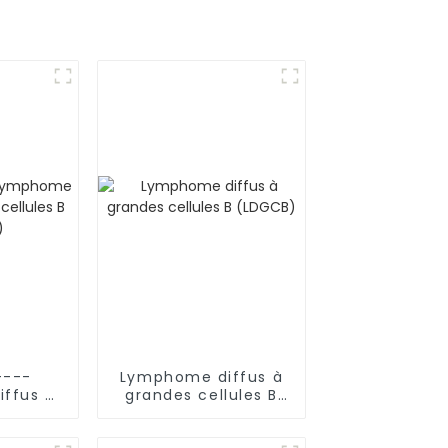
----
Lymphome diffus à
ffus à
grandes cellules B
ules B
(LDGCB)
)