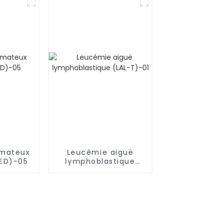
émateux
Leucémie aiguë
LED)-05
lymphoblastique
(LAL-T)-01