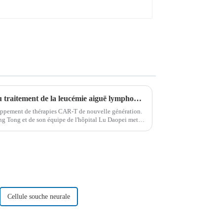
Bioocus repousse les limites du traitement de la leucémie aiguë lymphoblastique pédiatrique
loppement de thérapies CAR-T de nouvelle génération.
g Tong et de son équipe de l'hôpital Lu Daopei met
majeurs…
Cellule souche neurale