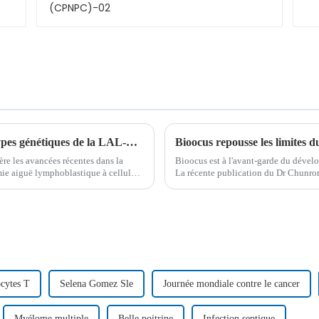
Perspectives révolutionnaires sur les sous-types génétiques de la LAL-B chez l'adulte
re les avancées récentes dans la
Bioocus est à l'avant-garde du déve
ie aiguë lymphoblastique à cellules
La récente publication du Dr Chunron
ités biologiques…
en lumière les avancées et les défis 
cytes T
Selena Gomez Sle
Journée mondiale contre le cancer
Myélome multiple
Belle poitrine
Infection septique