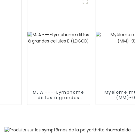
M. A ----Lymphome
Myélome mu
diffus à grandes
(MM)-
cellules B (LDGCB)