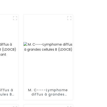
ffus à
M. C----Lymphome
ules B
diffus à grandes
ulti-
cellules B (LDGCB)
nt