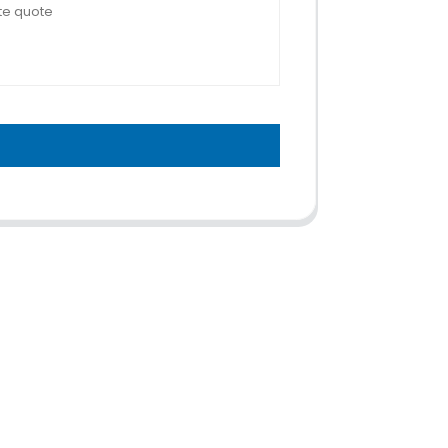
Contactez-nous
Téléphone:
+86 13264500477 (anglais, M. Albert
H)
Chen)
e (LAL-