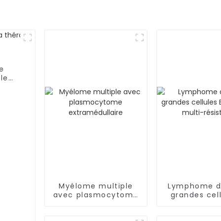
re
 le
es
Myélome multiple
Lymphome di
avec plasmocytome
grandes cell
extramédullaire
(LDGCB) m
résista