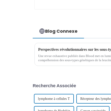
Blog Connexe
Une revue exhaustive publiée dans Blood met en lumiè
compréhension des sous-types génétiques de la leucém
B (LAL-B) de l'adulte. L'étude explore les hétérogéné
Recherche Associée
lymphome à cellules T
Récepteur des lympho
lymphome de Hodgkin
Cancer carcinoïde