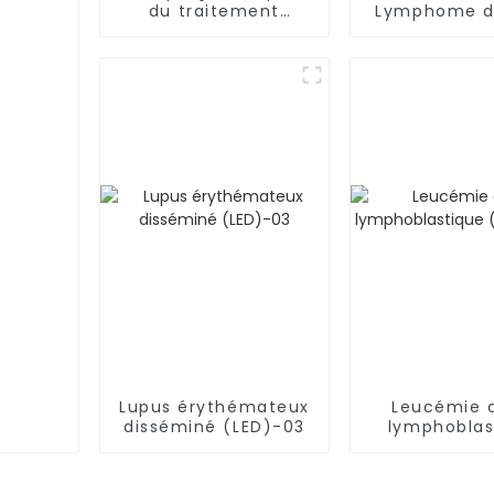
du traitement
Lymphome di
révolutionnaire de la
grandes cell
leucémie
(LDGCB
Lupus érythémateux
Leucémie 
disséminé (LED)-03
lymphoblas
(LAL-T)