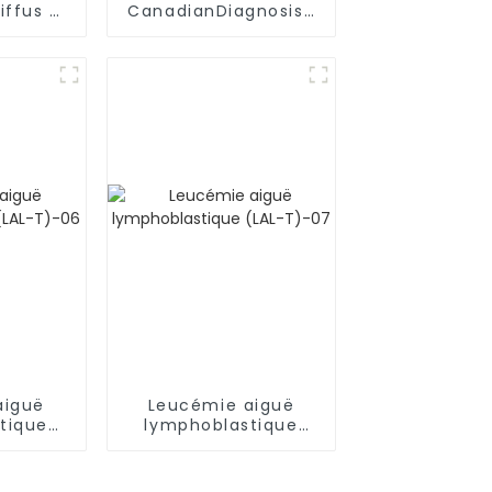
ffus à
CanadianDiagnosis :
ules B
Lymphome diffus à
)
grandes cellules B
(LDGCB) avec
mutation du gène
TP53
aiguë
Leucémie aiguë
tique
lymphoblastique
-06
(LAL-T)-07