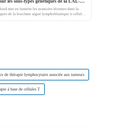
Perspectives révolutionnaires sur les sous-types génétiques de la LAL-B chez l'adulte
ood met en lumière les avancées récentes dans la
ques de la leucémie aiguë lymphoblastique à cellules
re les hétérogénéités biologiques…
ce de thérapie lymphocytaire associée aux tumeurs
pie à base de cellules T