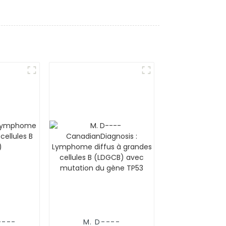
----
M. D----