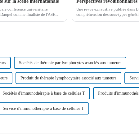
 sur la scène internationale
ale conférence universitaire
Une revue exhaustive publiée dans Bl
u Daopei comme finaliste de l'ASH
compréhension des sous-types généti
B (LAL-B) de l'adulte. L'étude explo
eurs
Sociétés de thérapie par lymphocytes associés aux tumeurs
meurs
Produit de thérapie lymphocytaire associé aux tumeurs
Servi
Sociétés d'immunothérapie à base de cellules T
Produits d'immunothéra
Service d'immunothérapie à base de cellules T