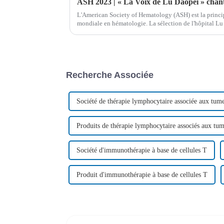
ASH 2023 | « La Voix de Lu Daopei » chante
L'American Society of Hematology (ASH) est la princip
mondiale en hématologie. La sélection de l'hôpital L
pour des raisons consécutives…
Recherche Associée
Société de thérapie lymphocytaire associée aux tum
Produits de thérapie lymphocytaire associés aux tu
Société d'immunothérapie à base de cellules T
Produit d'immunothérapie à base de cellules T