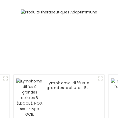
Lymphome diffus à
grandes cellules B
(LDGCB), NOS, sous-
type GCB, lymphome
primitif du système
nerveux central-01