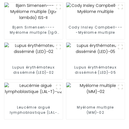
Bjørn Simensen----
Cody Insley Campbell---
Myélome multiple (IgG
-Myélome multiple
lambda) ISS-II
Lupus érythémateux
Lupus érythémateux
disséminé (LED)-02
disséminé (LED)-05
Leucémie aiguë
Myélome multiple
lymphoblastique (LAL-
(MM)-02
T)-02