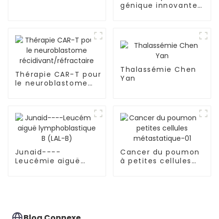
génique innovante
offre un nouvel
espoir aux patients
atteints de
drépanocytose et
de thalassémie
Thalassémie Chen
Thérapie CAR-T pour
Yan
le neuroblastome
récidivant/réfractaire
Junaid----
Cancer du poumon
Leucémie aiguë
à petites cellules
lymphoblastique B
métastatique-01
(LAL-B)
Blog Connexe