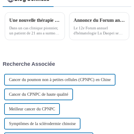
Une nouvelle thérapie génique constitue une avancée majeure dans le traitement de la drépanocytose et de la thalassémie
Annonce du Forum annuel d'hématologie Lu Daopei 2024 en août
Dans un cas clinique pionnier,
Le 12e Forum annuel
un patient de 21 ans a surmonté
d'hématologie Lu Daopei se
avec succès les difficultés liées
tiendra les 23 et 24 août 2024
à la thalassémie grâce à une
au Centre international des
thérapie génique avancée basée
congrès de Pékin. Rejoignez-
sur CRISPR. Cette approche
nous pour des discussions
innovante marque une avancée
enrichissantes et les dernières
Recherche Associée
significative…
avancées…
Cancer du poumon non à petites cellules (CPNPC) en Chine
Cancer du CPNPC de haute qualité
Meilleur cancer du CPNPC
Symptômes de la sclérodermie chinoise