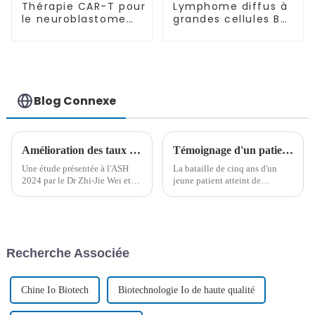
Thérapie CAR-T pour
Lymphome diffus à
le neuroblastome
grandes cellules B
récidivant/réfractaire
(LDGCB)-03
Blog Connexe
Amélioration des taux de survie avec les protocoles Bu/Cy+Melphalan et Bu/Cy+Thiotépa dans la transplantation de cellules souches haplo-identiques pour la leucémie aiguë mégacaryoblastique non trisomique (LAMK)
Témoignage d'un patient : Du diagnostic de LAM-M2 à l'entrée à l'université : un parcours de cinq ans vers la guérison
Une étude présentée à l'ASH
La bataille de cinq ans d'un
2024 par le Dr Zhi-Jie Wei et
jeune patient atteint de
son équipe de l'hôpital Lu
leucémie contre la LAM-M2,
Daopei met en évidence
qui s'est soldée par une greffe
l'efficacité des schémas
réussie de cellules souches
thérapeutiques modifiés à base
haplo-identiques à l'hôpital Lu
de Bu/Cy dans la transfusion
Daopei, ouvre la voie à sa
Recherche Associée
de cellules souches
nouvelle vie d'uni...
hématopoïétiques haplo-
identiques...
Chine Io Biotech
Biotechnologie Io de haute qualité