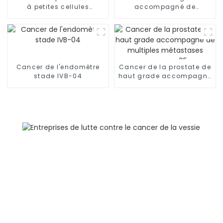
à petites cellules
accompagné de
(CPNPC)-02
métastases osseuses
multiples (stade IV), de
métastases
ganglionnaires et de
lymphangite
carcinomateuse dans
Cancer de l'endomètre
Cancer de la prostate de
les deux poumons-03
stade IVB-04
haut grade accompagné
de multiples métastases
osseuses-05