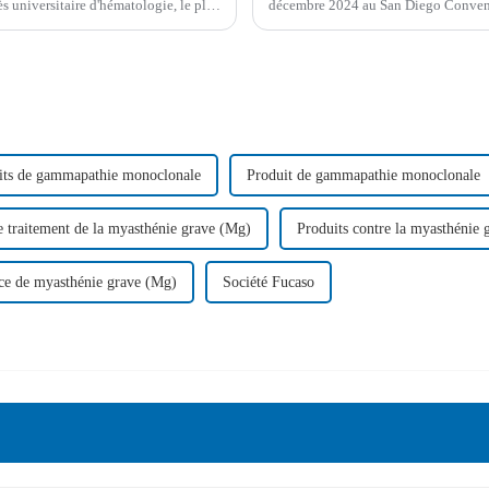
 universitaire d'hématologie, le plus
décembre 2024 au San Diego Conventi
n Diego, aux États-Unis.
révolutionnaires dans le domaine de 
its de gammapathie monoclonale
Produit de gammapathie monoclonale
e traitement de la myasthénie grave (Mg)
Produits contre la myasthénie
ce de myasthénie grave (Mg)
Société Fucaso