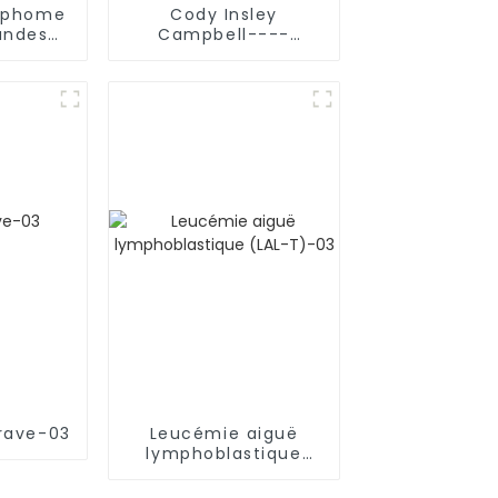
mphome
Cody Insley
andes
Campbell----
LDGCB)
Myélome multiple
rave-03
Leucémie aiguë
lymphoblastique
(LAL-T)-03