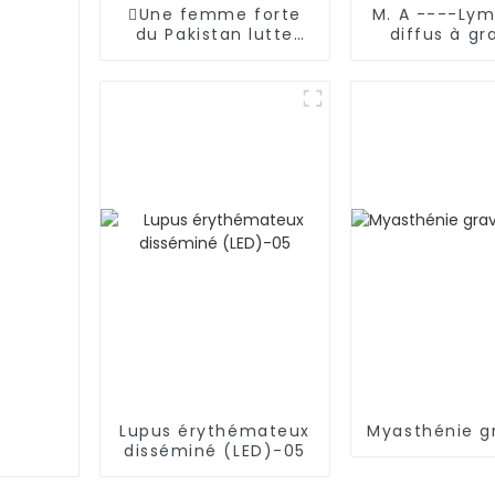
Une femme forte
M. A ----Ly
du Pakistan lutte
diffus à gr
contre la leucémie
cellules B (
Lupus érythémateux
Myasthénie g
disséminé (LED)-05