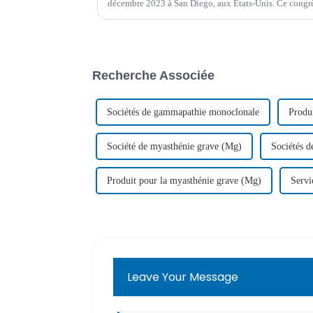
décembre 2023 à San Diego, aux États-Unis. Ce congrès
important et le plus complet au monde, s'est tenu à Sa
Recherche Associée
Sociétés de gammapathie monoclonale
Produ
Société de myasthénie grave (Mg)
Sociétés d
Produit pour la myasthénie grave (Mg)
Servi
Leave Your Message