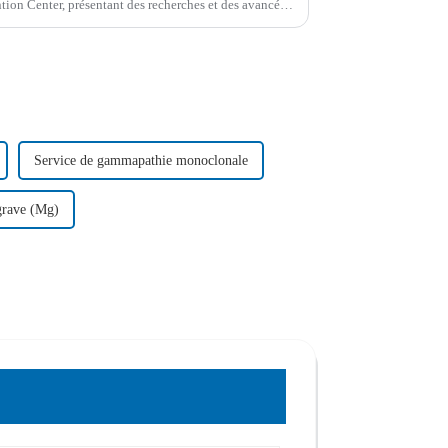
on Center, présentant des recherches et des avancées
l'hématologie.
Service de gammapathie monoclonale
 grave (Mg)