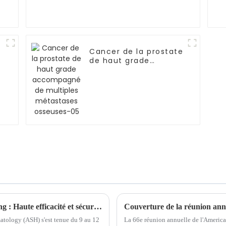
Cancer de la prostate
de haut grade
accompagné de
multiples métastases
osseuses-05
ASH Voice of China | Professeur Xian Zhang : Haute efficacité et sécurité de la thérapie CAR-T anti-BCMA à base de nanocorps dans le traitement des patients atteints de myélome multiple récidivant ou réfractaire.
Couverture de la réunion annu
atology (ASH) s'est tenue du 9 au 12
La 66e réunion annuelle de l'America