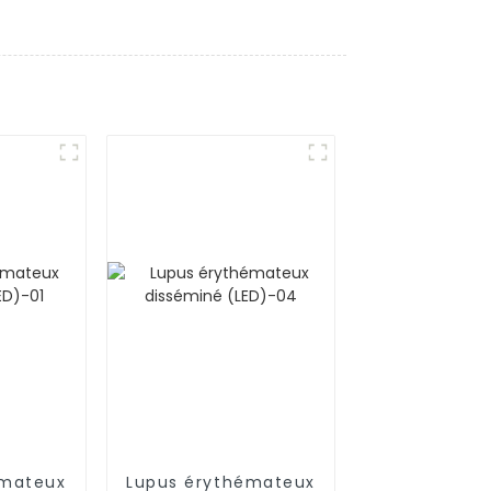
émateux
Lupus érythémateux