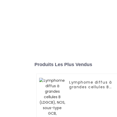
Produits Les Plus Vendus
Lymphome diffus à
grandes cellules B
(LDGCB), NOS, sous-
type GCB, lymphome
primitif du système
nerveux central-01