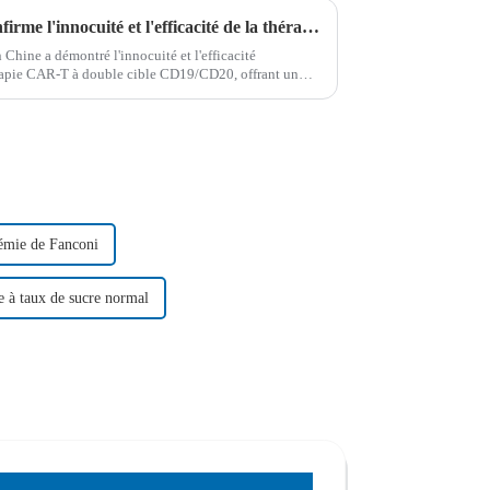
Une étude révolutionnaire confirme l'innocuité et l'efficacité de la thérapie CAR-T CD19/CD20 pour le LNH-B r/r
 Chine a démontré l'innocuité et l'efficacité
érapie CAR-T à double cible CD19/CD20, offrant un
 récidive/récidive...
némie de Fanconi
e à taux de sucre normal