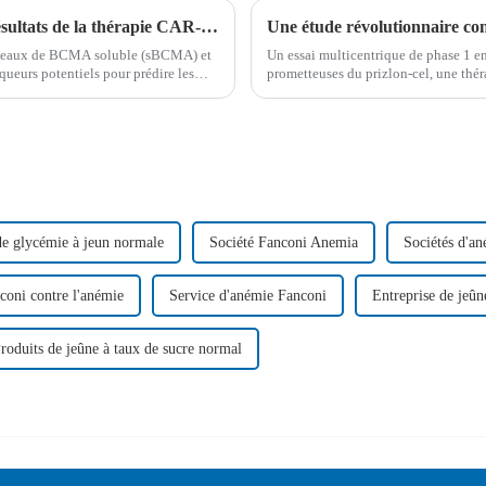
De nouveaux biomarqueurs prédisent les résultats de la thérapie CAR-T dans le traitement du myélome multiple
niveaux de BCMA soluble (sBCMA) et
Un essai multicentrique de phase 1 en
eurs potentiels pour prédire les
prometteuses du prizlon-cel, une th
te et réfractaires...
nouvel espoir aux patients atteints de
de glycémie à jeun normale
Société Fanconi Anemia
Sociétés d'a
coni contre l'anémie
Service d'anémie Fanconi
Entreprise de jeûn
roduits de jeûne à taux de sucre normal