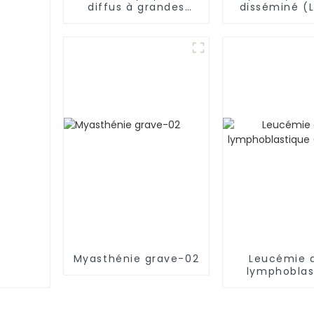
diffus à grandes
disséminé (
cellules B (LDGCB)
Myasthénie grave-02
Leucémie 
lymphoblas
(LAL-T)