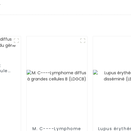
.
:
ules
ène
M. C----Lymphome
Lupus éryth