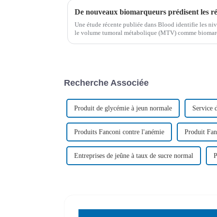
Une étude récente publiée dans Blood identifie les 
le volume tumoral métabolique (MTV) comme biomarqu
résultats de la thérapie CAR-T chez les patients en rechu
Recherche Associée
Produit de glycémie à jeun normale
Service 
Produits Fanconi contre l'anémie
Produit Fan
Entreprises de jeûne à taux de sucre normal
P