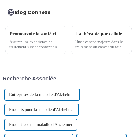
Blog Connexe
Promouvoir la santé et le rétablissement : soins quotidiens pour les patients atteints de leucémie
La thérapie par cellules NK combinée au vaccin DC montre une amélioration spectaculaire du cancer du foie à un stade avancé
Assurer une expérience de
Une avancée majeure dans le
traitement sûre et confortable
traitement du cancer du foie
pour les patients atteints de
avancé a été réalisée grâce à
leucémie implique des soins
une nouvelle association de
quotidiens méticuleux,
thérapie par cellules NK, de
notamment l'assainissement de
vaccin contre les cellules
l'environnement, l'hygiène
dendritiques et de nivolumab.
Recherche Associée
personnelle, la nutrition et des
Cette immunothérapie
exercices appropriés...
combinée a connu un succès
remarquable…
Entreprises de la maladie d'Alzheimer
Produits pour la maladie d'Alzheimer
Produit pour la maladie d'Alzheimer