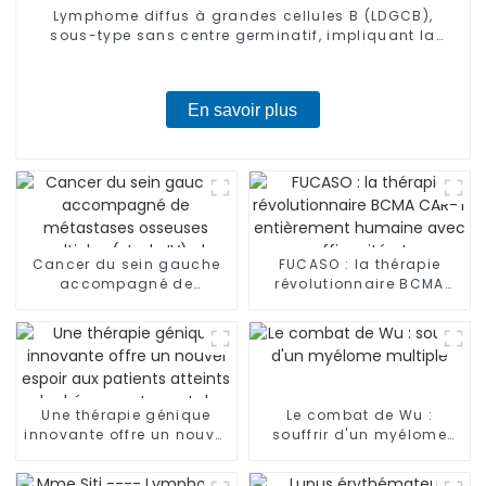
Lymphome diffus à grandes cellules B (LDGCB),
sous-type sans centre germinatif, impliquant la
cavité nasale et les sinus-02
En savoir plus
Cancer du sein gauche
FUCASO : la thérapie
accompagné de
révolutionnaire BCMA
métastases osseuses
CAR-T entièrement
multiples (stade IV), de
humaine avec une
métastases
efficacité et une sécurité
ganglionnaires et de
inégalées
lymphangite
carcinomateuse dans
Une thérapie génique
Le combat de Wu :
les deux poumons-03
innovante offre un nouvel
souffrir d'un myélome
espoir aux patients
multiple
atteints de