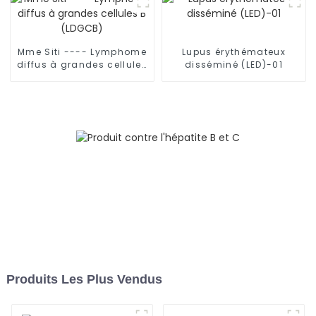
drépanocytose et de
thalassémie
Mme Siti ---- Lymphome
Lupus érythémateux
diffus à grandes cellules
disséminé (LED)-01
B (LDGCB)
Produits Les Plus Vendus