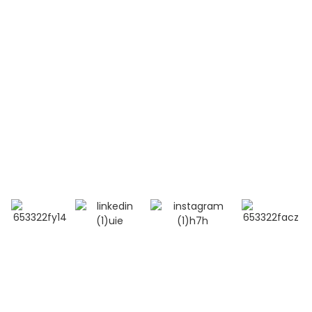
Contactez-nous
Téléphone:
+86 13264500477 (anglais, M. Albert Chen)
+86 18201283536 (arabe, Mme Lana Li)
Courriel : alisa@bioocus.cn
Ajouter : Salle B584, 4e étage, bâtiment 14, Cui Wei
Zhong Li, district de Haidian, Pékin
© Copyright - 2019-2025 : Tous droits réservés.
Recherche
principale
-
Plan du site
-
MEILLEUR BLOG
- Politique de
confidentialité
- Conditions générales