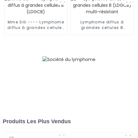
(LDGCB) avec mutation
du gène TP53
Mme Siti ---- Lymphome
Lymphome diffus à
diffus à grandes cellules
grandes cellules B
B (LDGCB)
(LDGCB) multi-résistant
Produits Les Plus Vendus