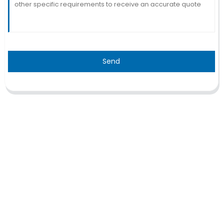
Send
TRAITEMENT
Thalassémie/Anémie falciforme
Thérapie CAR-T
Thérapie TILs
Thérapie par cellules NK