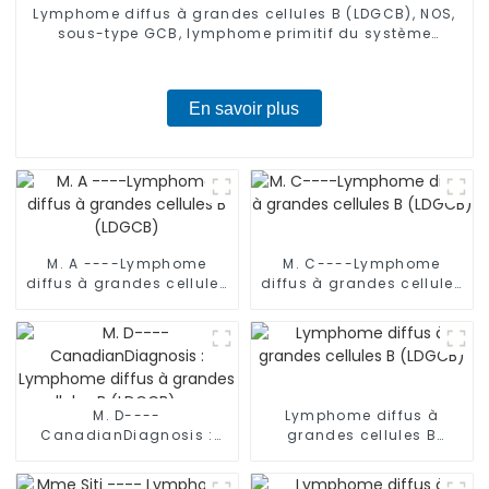
Lymphome diffus à grandes cellules B (LDGCB), NOS,
sous-type GCB, lymphome primitif du système
nerveux central-01
En savoir plus
M. A ----Lymphome
M. C----Lymphome
diffus à grandes cellules
diffus à grandes cellules
B (LDGCB)
B (LDGCB)
M. D----
Lymphome diffus à
CanadianDiagnosis :
grandes cellules B
Lymphome diffus à
(LDGCB)
grandes cellules B