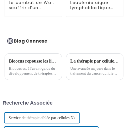
Le combat de Wu :
Leucémie aiguë
souffrir d'un
lymphoblastique
myélome multiple
(LAL-T)-05
Blog Connexe
Bioocus repousse les limites du traitement de la leucémie aiguë lymphoblastique pédiatrique
La thérapie par cellules NK combinée au vaccin DC montre une amélioration spectaculaire du cancer du foie à un stade avancé
Bioocus est à l'avant-garde du
Une avancée majeure dans le
développement de thérapies
traitement du cancer du foie
CAR-T de nouvelle génération.
avancé a été réalisée grâce à
La récente publication du Dr
une nouvelle association de
Chunrong Tong et de son
thérapie par cellules NK, de
équipe de l'hôpital Lu Daopei
vaccin contre les cellules
met en lumière les avancées et
dendritiques et de nivolumab.
Recherche Associée
les défis majeurs…
Cette immunothérapie
combinée a connu un succès
remarquable…
Service de thérapie ciblée par cellules Nk