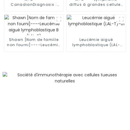
CanadianDiagnosis :
diffus à grandes cellules
Lymphome diffus à
B (LDGCB)
grandes cellules B
(LDGCB) avec mutation
du gène TP53
Shawn [Nom de famille
Leucémie aiguë
non fourni]----Leucémie
lymphoblastique (LAL-
aiguë lymphoblastique B
T)-01
(LAL-B)