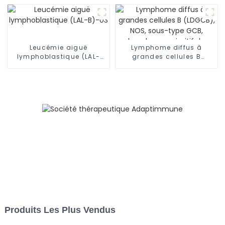
Leucémie aiguë
Lymphome diffus à
lymphoblastique (LAL-
grandes cellules B
B)-03
(LDGCB), NOS, sous-type
GCB, lymphome primitif
du système nerveux
central-01
Produits Les Plus Vendus