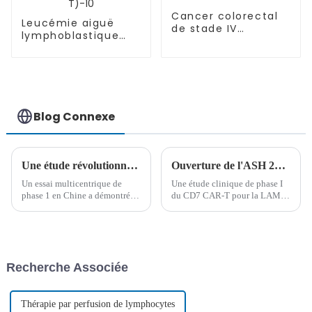
Cancer colorectal
Leucémie aiguë
de stade IV
lymphoblastique
avancé-01
(LAL-T)-10
Blog Connexe
Une étude révolutionnaire confirme l'innocuité et l'efficacité de la thérapie CAR-T CD19/CD20 pour le LNH-B r/r
Ouverture de l'ASH 2023 | Le Dr Peihua Lu présente les cellules CAR-T pour la recherche sur la LAM récidivante ou réfractaire
Un essai multicentrique de
Une étude clinique de phase I
phase 1 en Chine a démontré
du CD7 CAR-T pour la LAM
l'innocuité et l'efficacité
R/R par l'équipe de Daopei Lu
prometteuses du prizlon-cel,
fait ses débuts à l'ASHLa 65e
une thérapie CAR-T à double
réunion annuelle de l'American
cible CD19/CD20, offrant un
Society of Hematology (ASH)
nouvel espoir aux patients
s'est tenue hors ligne (San
Recherche Associée
atteints de récidive/récidive...
Diego, États-Unis) et en ligne...
Thérapie par perfusion de lymphocytes