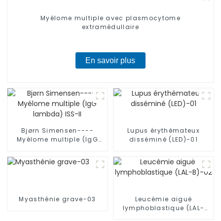
Myélome multiple avec plasmocytome
extramédullaire
En savoir plus
Bjørn Simensen----
Lupus érythémateux
Myélome multiple (IgG
disséminé (LED)-01
lambda) ISS-II
Myasthénie grave-03
Leucémie aiguë
lymphoblastique (LAL-
B)-02