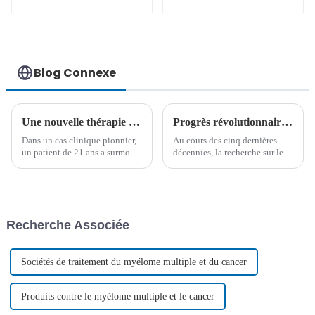
(LAL-B)
métastatique-01
Blog Connexe
Une nouvelle thérapie génique constitue une avancée majeure dans le traitement de la drépanocytose et de la thalassémie
Progrès révolutionnaires dans le domaine des cellules tueuses naturelles (NK) depuis plus de 50 ans
Dans un cas clinique pionnier,
Au cours des cinq dernières
un patient de 21 ans a surmonté
décennies, la recherche sur les
avec succès les difficultés liées
cellules tueuses naturelles (NK)
à la thalassémie grâce à une
a révolutionné notre
thérapie génique avancée basée
compréhension de l’immunité
sur CRISPR. Cette approche
innée, offrant de nouvelles
innovante marque une avancée
voies prometteuses pour les
Recherche Associée
significative…
thérapies contre le cancer et les
virus.
Sociétés de traitement du myélome multiple et du cancer
Produits contre le myélome multiple et le cancer