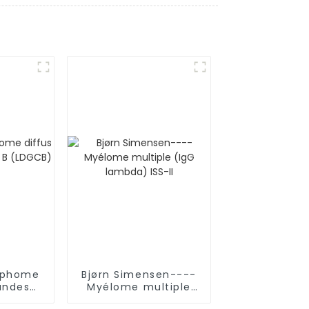
mphome
Bjørn Simensen----
andes
Myélome multiple
LDGCB)
(IgG lambda) ISS-II