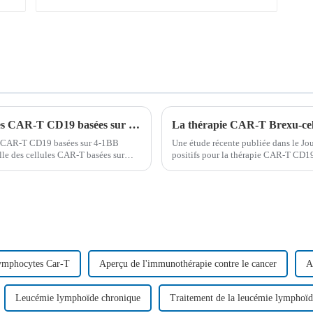
Efficacité antitumorale améliorée des cellules CAR-T CD19 basées sur 4-1BB dans le traitement de la LAL-B
les CAR-T CD19 basées sur 4-1BB
Une étude récente publiée dans le Jou
lle des cellules CAR-T basées sur
positifs pour la thérapie CAR-T CD19
vants ou réfractaires...
traitement des lymphoblastes aigus à c
lymphocytes Car-T
Aperçu de l'immunothérapie contre le cancer
A
Leucémie lymphoïde chronique
Traitement de la leucémie lymphoïd