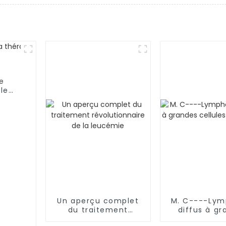
re
 le
es
Un aperçu complet
M. C----Ly
du traitement
diffus à gr
révolutionnaire de la
cellules B (