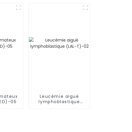
émateux
Leucémie aiguë
LED)-05
lymphoblastique
(LAL-T)-02