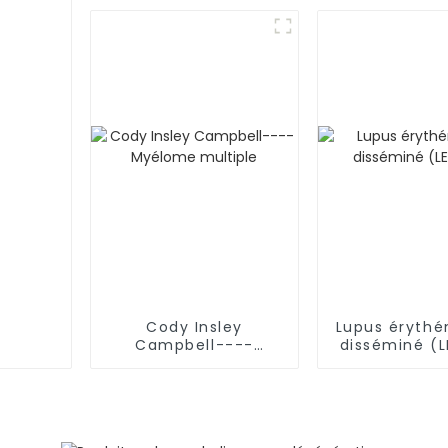
leucémie
Cody Insley
Lupus éryth
Campbell----
disséminé (
Myélome multiple