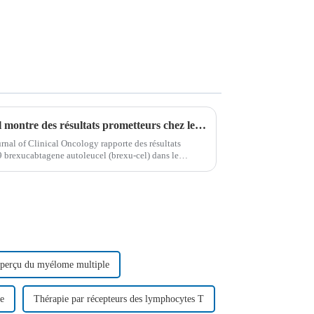
La thérapie CAR-T Brexu-cel montre des résultats prometteurs chez les patients adultes atteints de LAL-B rémittente ou récurrente
rnal of Clinical Oncology rapporte des résultats
 brexucabtagene autoleucel (brexu-cel) dans le
ellules B récidivants/réfractaires...
perçu du myélome multiple
e
Thérapie par récepteurs des lymphocytes T