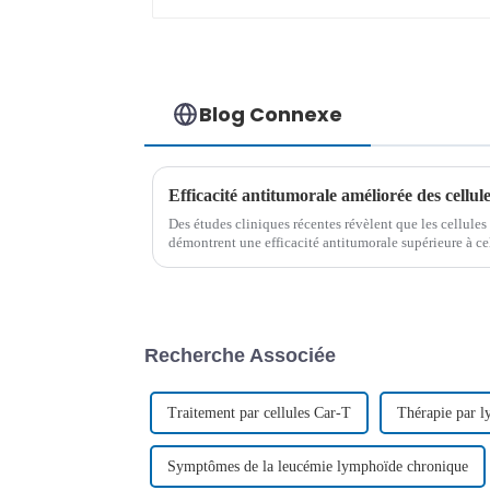
Blog Connexe
Des études cliniques récentes révèlent que les cellu
démontrent une efficacité antitumorale supérieure à ce
CD28 dans le traitement des lymphocytes B aigus récidi
Recherche Associée
Traitement par cellules Car-T
Thérapie par 
Symptômes de la leucémie lymphoïde chronique