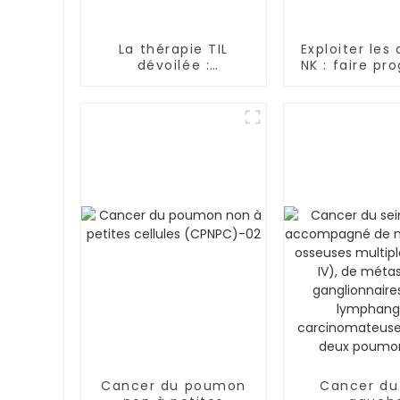
La thérapie TIL
Exploiter les 
dévoilée :
NK : faire pr
exploration du
la thérapie c
paysage de
cancer au-d
l'immunothérapie
frontièr
contre le cancer
Cancer du poumon
Cancer du