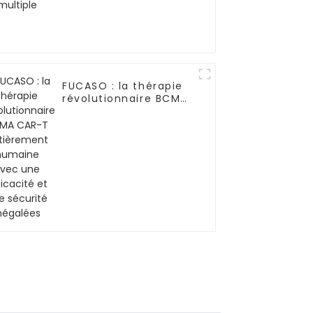
FUCASO : la thérapie
révolutionnaire BCMA
CAR-T entièrement
humaine avec une
efficacité et une
sécurité inégalées