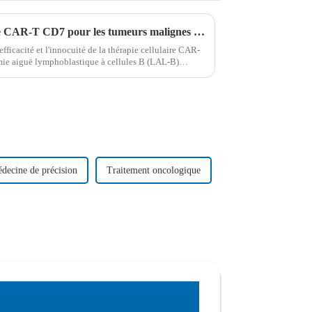
Efficacité élevée de la thérapie CAR-T CD7 pour les tumeurs malignes à cellules B : une avancée majeure dans le traitement du cancer
efficacité et l'innocuité de la thérapie cellulaire CAR-
mie aiguë lymphoblastique à cellules B (LAL-B)
phome lymphoblastique à cellules T (LLT-T).
decine de précision
Traitement oncologique