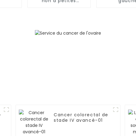
non à petites
gauch
cellules (CPNPC)-02
accompag
métasta
osseuses mu
(stade IV)
métasta
ganglionnair
lymphang
carcinoma
dans les 
poumons
e
Cancer colorectal de
stade IV avancé-01