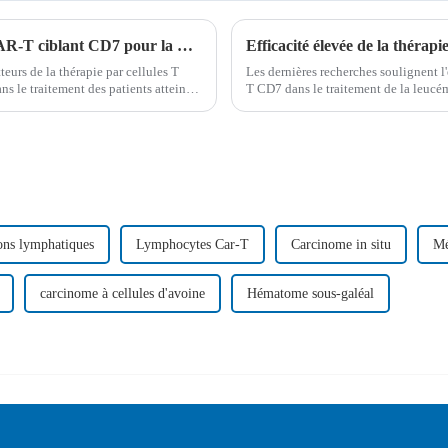
Résultats révolutionnaires de la thérapie CAR-T ciblant CD7 pour la LAL-T et la LBL-T
eurs de la thérapie par cellules T
Les dernières recherches soulignent l'
 le traitement des patients atteints
T CD7 dans le traitement de la leucé
nte ou réfractaire...
récidivante ou réfractaire et du lym
ons lymphatiques
Lymphocytes Car-T
Carcinome in situ
Mé
carcinome à cellules d'avoine
Hématome sous-galéal