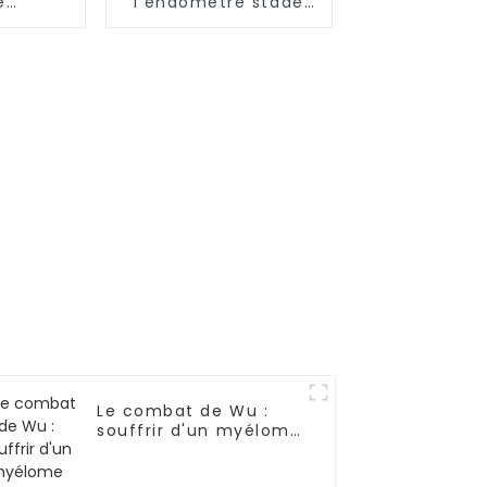
e
l'endomètre stade
né de
IVB-04
ses
ltiples
, de
ses
es et de
ite
teuse
deux
-03
Le combat de Wu :
souffrir d'un myélome
multiple