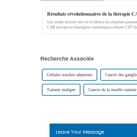
Une étude récente met en évidence les résultats promett
CAR (récepteur d'antigène chimérique) ciblant CD7 dans
de leucémie aiguë lymphoblastique à cellules T récidiva
Recherche Associée
Cellules souches adipeuses
Cancer des gangli
Tumeur maligne
Cancer de la moelle osseuse
Leave Your Message