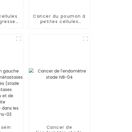
cellules
Cancer du poumon à
ogresser
petites cellules
ontre le
métastatique-01
elà des
es
 sein
Cancer de