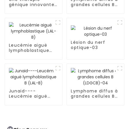
génique innovante
grandes cellules B
offre un nouvel
(LDGCB), sous-type
espoir aux patients
sans centre
atteints de
germinatif,
drépanocytose et
impliquant la cavité
de thalassémie
nasale et les sinus-
02
Lésion du nerf
Leucémie aiguë
optique-03
lymphoblastique
(LAL-B)
Junaid----
Lymphome diffus à
Leucémie aiguë
grandes cellules B
lymphoblastique B
(LDGCB)-04
(LAL-B)