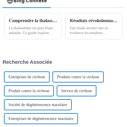
Blog Connexe
Comprendre la thalassémie : un guide complet sur les formes alpha et bêta
Résultats révolutionnaires de la thérapie CAR-T ciblant CD7 pour la LAL-T et la LBL-T
La thalassémie est plus d'une
Une étude récente met en
maladie. Ce guide explore
évidence les résultats
l'alpha et la bêta-thalassémie,
prometteurs de la thérapie par
leurs causes, leurs symptômes
cellules T CAR (récepteur
et les dernières options
d'antigène chimérique) ciblant
thérapeutiques disponibles au
CD7 dans le traitement des
Centre médical international
patients atteints de leucémie
Recherche Associée
BIOOCUS.
aiguë lymphoblastique à
cellules T récidivante ou
réfractaire...
Entreprises de cirrhose
Produits contre la cirrhose
Produit contre la cirrhose
Service de cirrhose
Société de dégénérescence maculaire
Entreprises de dégénérescence maculaire