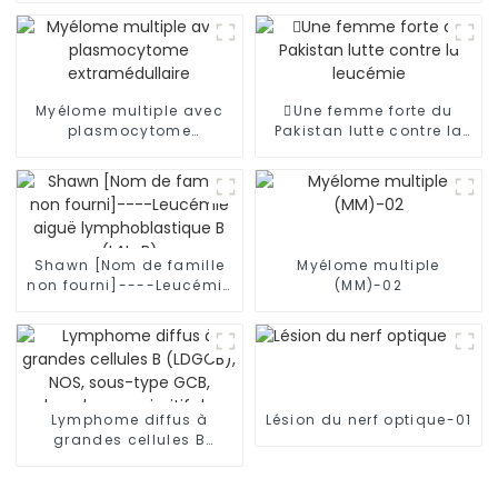
Myélome multiple avec
Une femme forte du
plasmocytome
Pakistan lutte contre la
extramédullaire
leucémie
Shawn [Nom de famille
Myélome multiple
non fourni]----Leucémie
(MM)-02
aiguë lymphoblastique B
(LAL-B)
Lymphome diffus à
Lésion du nerf optique-01
grandes cellules B
(LDGCB), NOS, sous-type
GCB, lymphome primitif