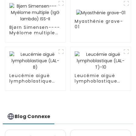
Myasthénie grave-
01
Bjørn Simensen----
Myélome multiple
(IgG lambda) ISS-II
Leucémie aiguë
Leucémie aiguë
lymphoblastique
lymphoblastique
(LAL-B)
(LAL-T)-10
Blog Connexe