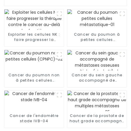
Exploiter les cellules NK :
Cancer du poumon à
faire progresser la
petites cellules
thérapie contre le cancer
métastatique-01
au-delà des frontières
Cancer du poumon non
Cancer du sein gauche
à petites cellules
accompagné de
(CPNPC)-02
métastases osseuses
multiples (stade IV), de
métastases
ganglionnaires et de
lymphangite
carcinomateuse dans
Cancer de l'endomètre
Cancer de la prostate de
les deux poumons-03
stade IVB-04
haut grade accompagné
de multiples métastases