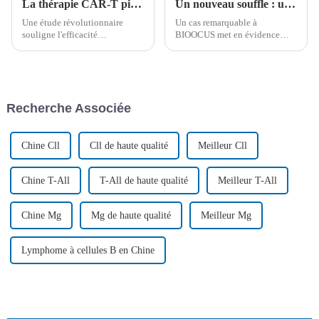
La thérapie CAR-T pionnière dans la leucémie aiguë lymphoblastique à cellules B montre une efficacité sans précédent
Un nouveau souffle : une thérapie CAR-T CD7 réussie ouvre la voie à une transplantation pour un adolescent de 15 ans atteint de LAL-T récidivante
Une étude révolutionnaire
Un cas remarquable à
souligne l'efficacité
BIOOCUS met en évidence
remarquable de la thérapie
l'impact transformateur de la
cellulaire CAR-T dans le
thérapie CAR-T CD7 chez un
traitement de la leucémie aiguë
garçon de 15 ans atteint de
lymphoblastique à cellules B
leucémie aiguë
(LAL-B). Cette recherche,
lymphoblastique à cellules T
Recherche Associée
réalisée en collaboration avec
(LAL-T) récidivante,
BIOOCUS et...
conduisant à une rémission
complète...
Chine Cll
Cll de haute qualité
Meilleur Cll
Chine T-All
T-All de haute qualité
Meilleur T-All
Chine Mg
Mg de haute qualité
Meilleur Mg
Lymphome à cellules B en Chine