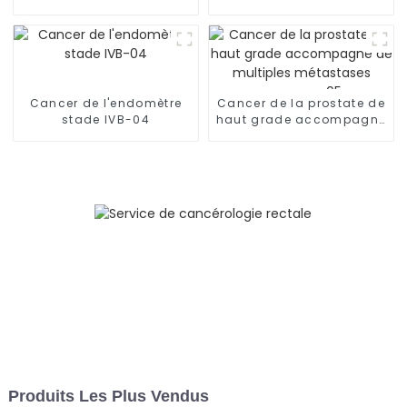
(CPNPC)-02
métastases osseuses
multiples (stade IV), de
métastases
ganglionnaires et de
lymphangite
carcinomateuse dans
Cancer de l'endomètre
Cancer de la prostate de
les deux poumons-03
stade IVB-04
haut grade accompagné
de multiples métastases
osseuses-05
Produits Les Plus Vendus