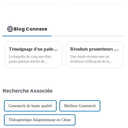
(LAL-T)-04
Blog Connexe
Témoignage d'un patient : Du diagnostic de LAM-M2 à l'entrée à l'université : un parcours de cinq ans vers la guérison
Résultats prometteurs de la thérapie CAR-T CD7 combinée à une deuxième greffe chez les patients atteints de LAL-T/LBL récidivante
La bataille de cinq ans d'un
Une étude récente met en
jeune patient atteint de
évidence l'efficacité de la
leucémie contre la LAM-M2,
thérapie CAR-T CD7 suivie
qui s'est soldée par une greffe
d'une deuxième greffe
réussie de cellules souches
allogénique de cellules
haplo-identiques à l'hôpital Lu
souches hématopoïétiques
Daopei, ouvre la voie à sa
(GCSH) chez des patients
Recherche Associée
nouvelle vie d'uni...
atteints d'un lymphome aigu à
cellules T récidivant...
Genentech de haute qualité
Meilleur Genentech
Thérapeutique Adaptimmune en Chine