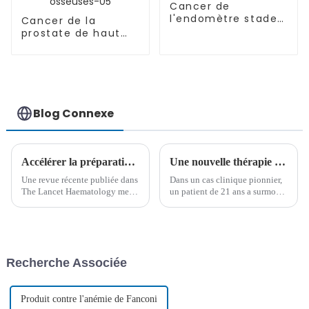
Cancer de
l'endomètre stade
Cancer de la
IVB-04
prostate de haut
grade accompagné
de multiples
métastases
osseuses-05
Blog Connexe
Accélérer la préparation des cellules CAR-T pour améliorer les résultats des patients
Une nouvelle thérapie génique constitue une avancée majeure dans le traitement de la drépanocytose et de la thalassémie
Une revue récente publiée dans
Dans un cas clinique pionnier,
The Lancet Haematology met
un patient de 21 ans a surmonté
en évidence les avancées
avec succès les difficultés liées
innovantes dans la thérapie
à la thalassémie grâce à une
cellulaire CAR-T, en se
thérapie génique avancée basée
concentrant sur l'optimisation
sur CRISPR. Cette approche
de la vitesse de production,
innovante marque une avancée
Recherche Associée
l'amélioration de l'efficacité du
significative…
traitement et l'élargissement de
l'accessibilité...
Produit contre l'anémie de Fanconi