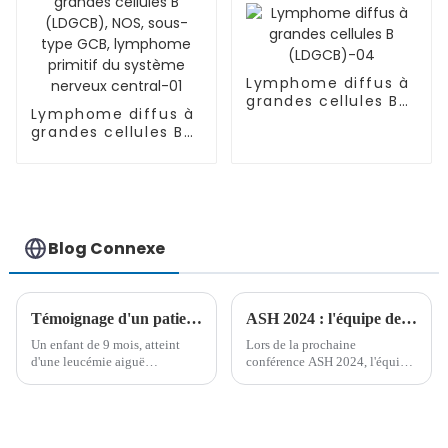
Lymphome diffus à
grandes cellules B
Lymphome diffus à
(LDGCB)-04
grandes cellules B
(LDGCB), NOS,
sous-type GCB,
lymphome primitif
du système nerveux
central-01
Blog Connexe
Témoignage d'un patient : LAL-B à haut risque, greffe de moelle osseuse à 9 mois, deux ans plus tard : un bon départ pour un jeune combattant
ASH 2024 : l'équipe de Lu Daopei présente 13 résultats de recherche en hématologie
Un enfant de 9 mois, atteint
Lors de la prochaine
d'une leucémie aiguë
conférence ASH 2024, l'équipe
lymphoblastique B (LAL-B) à
médicale de l'hôpital Lu
haut risque, subit avec succès
Daopei présentera 13 résultats
une greffe de moelle osseuse.
de recherche révolutionnaires,
Deux ans plus tard, il est en
soulignant les avancées en
pleine forme et prêt à entrer à la
hématologie et le potentiel de