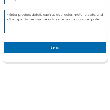
Send
TRAITEMENT
Thalassémie/Anémie falciforme
Thérapie CAR-T