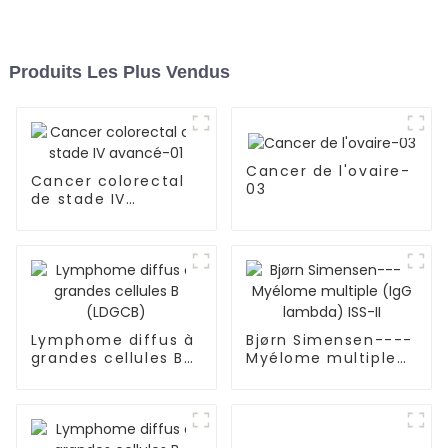
Produits Les Plus Vendus
Cancer de l'ovaire-
Cancer colorectal
03
de stade IV
avancé-01
Lymphome diffus à
Bjørn Simensen----
grandes cellules B
Myélome multiple
(LDGCB)
(IgG lambda) ISS-II