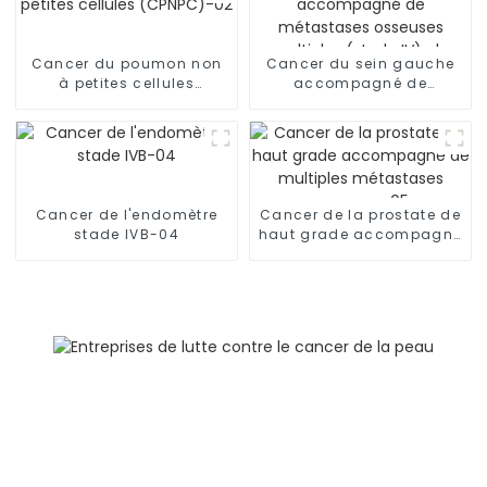
Cancer du poumon non
Cancer du sein gauche
à petites cellules
accompagné de
(CPNPC)-02
métastases osseuses
multiples (stade IV), de
métastases
ganglionnaires et de
lymphangite
carcinomateuse dans
Cancer de l'endomètre
Cancer de la prostate de
les deux poumons-03
stade IVB-04
haut grade accompagné
de multiples métastases
osseuses-05