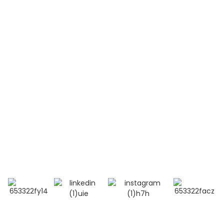
Leucémie aiguë lymphoblastique (LAL-T)
Lupus érythémateux disséminé (LED)
Contactez-nous
Téléphone:
+86 13264500477 (anglais, M. Albert Chen)
+86 18201283536 (arabe, Mme Lana Li)
Courriel : alisa@bioocus.cn
Ajouter : Salle B584, 4e étage, bâtiment 14, Cui Wei
Zhong Li, district de Haidian, Pékin
© Copyright - 2019-2025 : Tous droits réservés.
Recherche