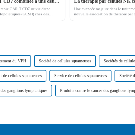
Résultats prometteurs de la thérapie CAR-T CD7 combinée à une deuxième greffe chez les patients atteints de LAL-T/LBL récidivante
thérapie CAR-T CD7 suivie d'une
Une avancée majeure dans le traitemen
atopoïétiques (GCSH) chez des
nouvelle association de thérapie par 
ivant...
et de nivolumab. Cette immunothéra
aitement du VPH
Société de cellules squameuses
Sociétés de cellul
t de cellules squameuses
Service de cellules squameuses
Société d
r des ganglions lymphatiques
Produits contre le cancer des ganglions lym