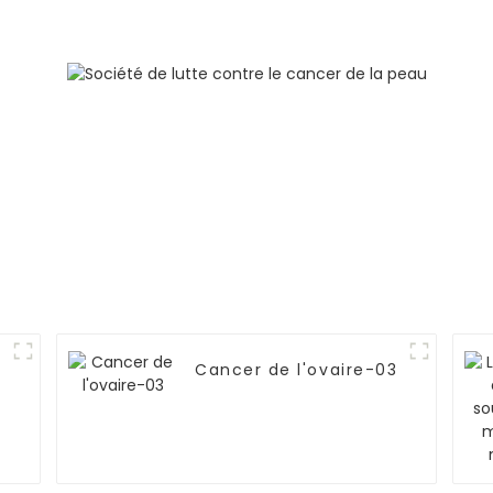
osseuses multiples
(stade IV), de
métastases
ganglionnaires et de
lymphangite
carcinomateuse
dans les deux
poumons-03
Cancer de l'ovaire-03