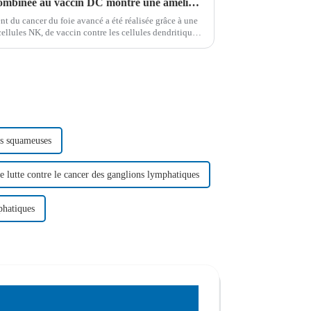
La thérapie par cellules NK combinée au vaccin DC montre une amélioration spectaculaire du cancer du foie à un stade avancé
t du cancer du foie avancé a été réalisée grâce à une
cellules NK, de vaccin contre les cellules dendritiques
pie combinée a connu un succès remarquable…
es squameuses
e lutte contre le cancer des ganglions lymphatiques
phatiques