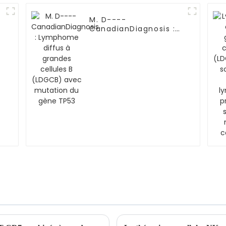
M. D----
CanadianDiagnosis :
Lymphome diffus à
grandes cellules B
(LDGCB) avec
mutation du gène
TP53