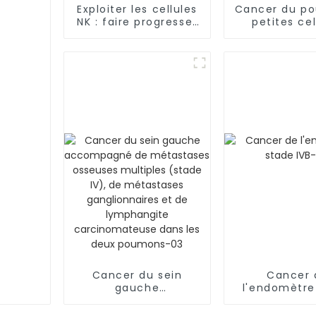
Exploiter les cellules
Cancer du p
NK : faire progresser
petites cel
la thérapie contre le
métastatiq
cancer au-delà des
frontières
Cancer du sein
Cancer 
gauche
l'endomètre
accompagné de
IVB-0
métastases