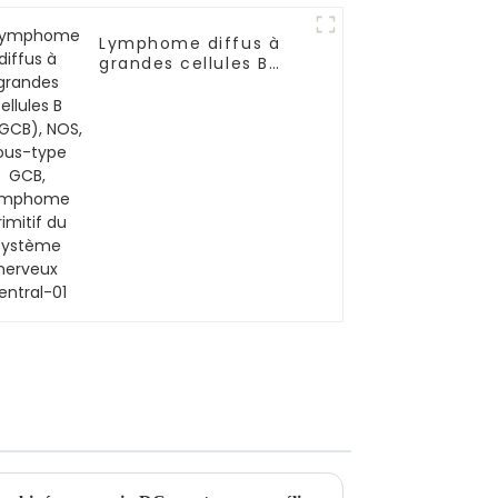
Lymphome diffus à
grandes cellules B
(LDGCB), NOS, sous-
type GCB, lymphome
primitif du système
nerveux central-01