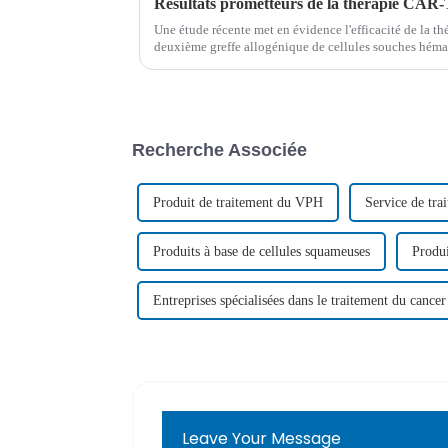
Une étude récente met en évidence l'efficacité de la 
deuxième greffe allogénique de cellules souches hém
patients atteints d'un lymphome aigu à cellules T récid
Recherche Associée
Produit de traitement du VPH
Service de tr
Produits à base de cellules squameuses
Produi
Entreprises spécialisées dans le traitement du cance
Leave Your Message