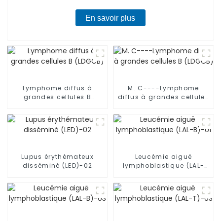
En savoir plus
Lymphome diffus à
M. C----Lymphome
grandes cellules B
diffus à grandes cellules
(LDGCB)
B (LDGCB)
Lupus érythémateux
Leucémie aiguë
disséminé (LED)-02
lymphoblastique (LAL-
B)-01