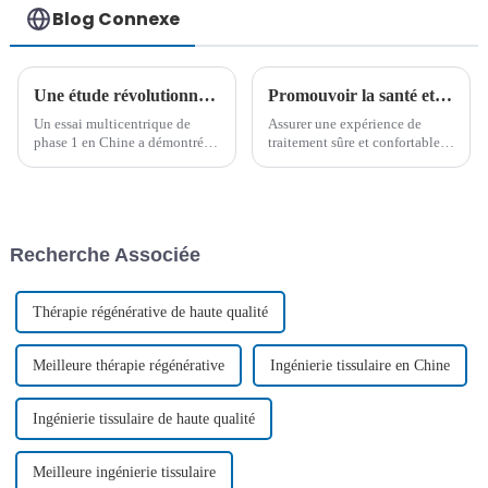
Blog Connexe
Une étude révolutionnaire confirme l'innocuité et l'efficacité de la thérapie CAR-T CD19/CD20 pour le LNH-B r/r
Promouvoir la santé et le rétablissement : soins quotidiens pour les patients atteints de leucémie
Un essai multicentrique de
Assurer une expérience de
phase 1 en Chine a démontré
traitement sûre et confortable
l'innocuité et l'efficacité
pour les patients atteints de
prometteuses du prizlon-cel,
leucémie implique des soins
une thérapie CAR-T à double
quotidiens méticuleux,
cible CD19/CD20, offrant un
notamment l'assainissement de
nouvel espoir aux patients
l'environnement, l'hygiène
Recherche Associée
atteints de récidive/récidive...
personnelle, la nutrition et des
exercices appropriés...
Thérapie régénérative de haute qualité
Meilleure thérapie régénérative
Ingénierie tissulaire en Chine
Ingénierie tissulaire de haute qualité
Meilleure ingénierie tissulaire