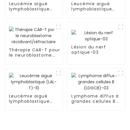
Leucémie aiguë
Leucémie aiguë
lymphoblastique
lymphoblastique
(LAL-T)-07
(LAL-T)-09
Lésion du nerf
Thérapie CAR-T pour
optique-03
le neuroblastome
récidivant/réfractaire
Leucémie aiguë
Lymphome diffus à
lymphoblastique
grandes cellules B
(LAL-T)-10
(LDGCB)-03