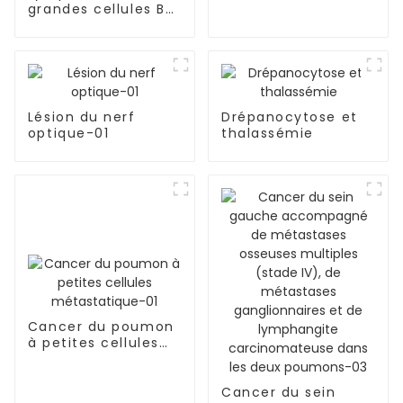
grandes cellules B
(LDGCB), NOS,
sous-type GCB,
lymphome primitif
du système nerveux
central-01
Lésion du nerf
Drépanocytose et
optique-01
thalassémie
Cancer du poumon
à petites cellules
métastatique-01
Cancer du sein