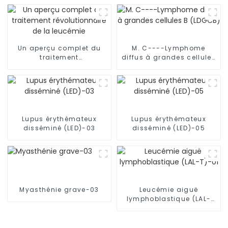
Un aperçu complet du
M. C----Lymphome
traitement
diffus à grandes cellules
révolutionnaire de la
B (LDGCB)
leucémie
Lupus érythémateux
Lupus érythémateux
disséminé (LED)-03
disséminé (LED)-05
Myasthénie grave-03
Leucémie aiguë
lymphoblastique (LAL-
T)-01