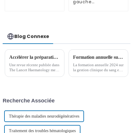
gauche
accompagné de
métastases
osseuses multiples
(stade IV), de
métastases
ganglionnaires et
Blog Connexe
de lymphangite
carcinomateuse
dans les deux
poumons-03
Accélérer la préparation des cellules CAR-T pour améliorer les résultats des patients
Formation annuelle sur la gestion clinique du sang et les technologies de transfusion à l'hôpital Yanda Ludaopei
Une revue récente publiée dans
La formation annuelle 2024 sur
The Lancet Haematology met
la gestion clinique du sang et
en évidence les avancées
les technologies
innovantes dans la thérapie
transfusionnelles de la ville de
cellulaire CAR-T, en se
Sanhe s'est déroulée avec
concentrant sur l'optimisation
succès à l'hôpital Yanda
de la vitesse de production,
Ludaopei. Cet événement vise
Recherche Associée
l'amélioration de l'efficacité du
à améliorer la gestion clinique
traitement et l'élargissement de
du sang…
l'accessibilité...
Thérapie des maladies neurodégénératives
Traitement des troubles hématologiques