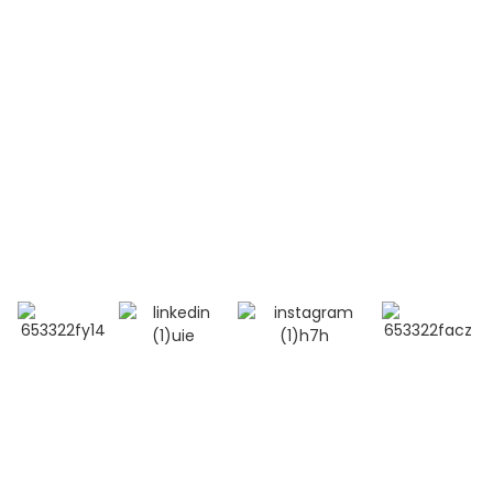
Contactez-nous
Téléphone:
+86 13264500477 (anglais, M. Albert Chen)
+86 18201283536 (arabe, Mme Lana Li)
Courriel : alisa@bioocus.cn
Ajouter : Salle B584, 4e étage, bâtiment 14, Cui Wei
Zhong Li, district de Haidian, Pékin
© Copyright - 2019-2025 : Tous droits réservés.
Recherche
principale
-
Plan du site
-
MEILLEUR BLOG
- Politique de
confidentialité
- Conditions générales