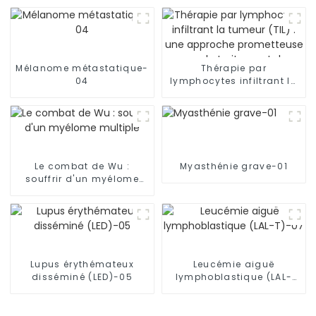
Mélanome métastatique-
Thérapie par
04
lymphocytes infiltrant la
tumeur (TIL) : une
approche prometteuse
pour le traitement du
mélanome
Le combat de Wu :
Myasthénie grave-01
souffrir d'un myélome
multiple
Lupus érythémateux
Leucémie aiguë
disséminé (LED)-05
lymphoblastique (LAL-
T)-07