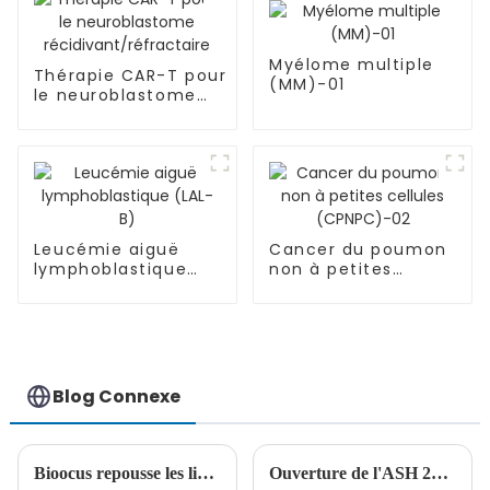
Myélome multiple
Thérapie CAR-T pour
(MM)-01
le neuroblastome
récidivant/réfractaire
Leucémie aiguë
Cancer du poumon
lymphoblastique
non à petites
(LAL-B)
cellules
(CPNPC)-02
Blog Connexe
Bioocus repousse les limites du traitement de la leucémie aiguë lymphoblastique pédiatrique
Ouverture de l'ASH 2023 | Le Dr Peihua Lu présente les cellules CAR-T pour la recherche sur la LAM récidivante ou réfractaire