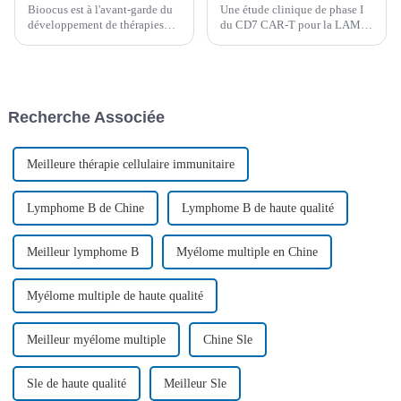
Bioocus est à l'avant-garde du
Une étude clinique de phase I
développement de thérapies
du CD7 CAR-T pour la LAM
CAR-T de nouvelle génération.
R/R par l'équipe de Daopei Lu
La récente publication du Dr
fait ses débuts à l'ASHLa 65e
Chunrong Tong et de son
réunion annuelle de l'American
équipe de l'hôpital Lu Daopei
Society of Hematology (ASH)
met en lumière les avancées et
s'est tenue hors ligne (San
Recherche Associée
les défis majeurs…
Diego, États-Unis) et en ligne...
Meilleure thérapie cellulaire immunitaire
Lymphome B de Chine
Lymphome B de haute qualité
Meilleur lymphome B
Myélome multiple en Chine
Myélome multiple de haute qualité
Meilleur myélome multiple
Chine Sle
Sle de haute qualité
Meilleur Sle