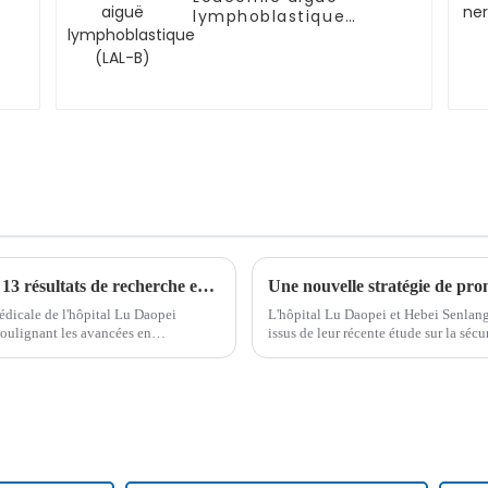
lymphoblastique
(LAL-B)
ASH 2024 : l'équipe de Lu Daopei présente 13 résultats de recherche en hématologie
édicale de l'hôpital Lu Daopei
L'hôpital Lu Daopei et Hebei Senlan
 soulignant les avancées en
issus de leur récente étude sur la sécu
leucémie aiguë à cellules B. Cette col