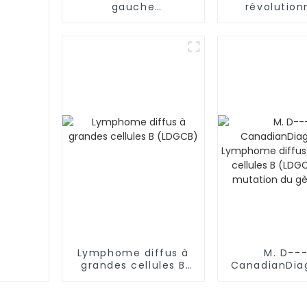
gauche
révolution
accompagné de
BCMA CA
métastases
entièrem
osseuses multiples
humaine av
(stade IV), de
efficacité 
métastases
sécurité iné
ganglionnaires et de
lymphangite
carcinomateuse
dans les deux
poumons-03
Lymphome diffus à
M. D--
grandes cellules B
CanadianDiag
(LDGCB)
Lymphome di
grandes cell
(LDGCB) 