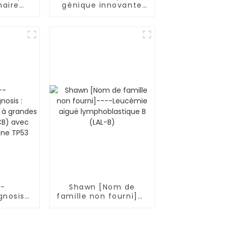
naire
génique innovante
R-T
offre un nouvel
ent
espoir aux patients
ec une
atteints de
et une
drépanocytose et de
galées
thalassémie
--
Shawn [Nom de
nosis :
famille non fourni]--
ffus à
--Leucémie aiguë
ules B
lymphoblastique B
avec
(LAL-B)