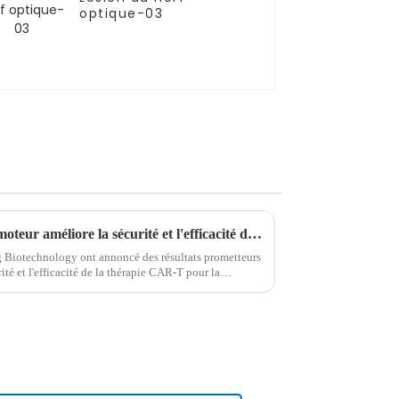
optique-03
Une nouvelle stratégie de promoteur améliore la sécurité et l'efficacité de la thérapie CAR-T dans la leucémie aiguë à cellules B
g Biotechnology ont annoncé des résultats prometteurs
rité et l'efficacité de la thérapie CAR-T pour la
laboration...