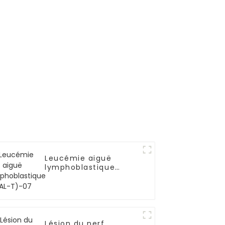
u gène
Leucémie aiguë
lymphoblastique
(LAL-T)-07
Lésion du nerf