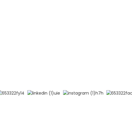
de Pékin
Myélome multiple (MM)
ort de l'hôpital du
Lymphome non hodgkinien (LN
Leucémie aiguë lymphoblastiqu
 l'université médicale
B)
Leucémie aiguë lymphoblastiqu
logie et des maladies
T)
, CAMS et PUMC
Lupus érythémateux disséminé
ervés.
Recherche principale
-
Plan du site
-
MEILLEUR BLOG
- Politiqu