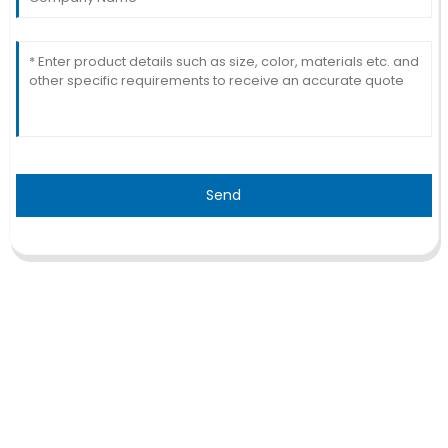
Send
TRAITEMENT
Thalassémie/Anémie falciforme
Thérapie CAR-T