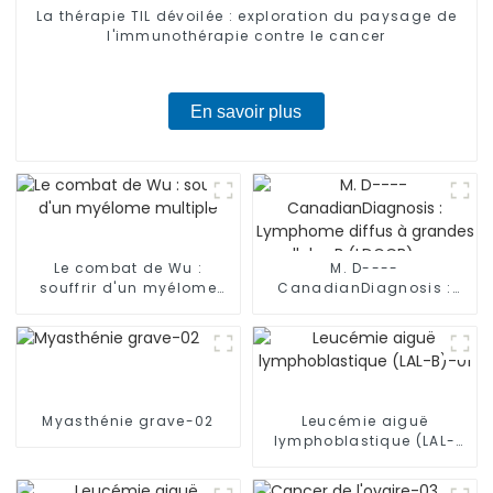
La thérapie TIL dévoilée : exploration du paysage de
l'immunothérapie contre le cancer
En savoir plus
Le combat de Wu :
M. D----
souffrir d'un myélome
CanadianDiagnosis :
multiple
Lymphome diffus à
grandes cellules B
(LDGCB) avec mutation
du gène TP53
Myasthénie grave-02
Leucémie aiguë
lymphoblastique (LAL-
B)-01