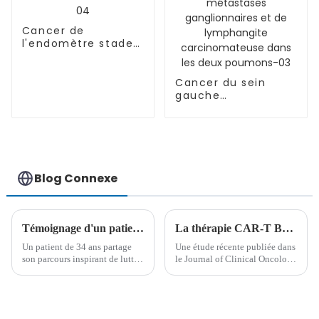
Cancer de
l'endomètre stade
IVB-04
Cancer du sein
gauche
accompagné de
métastases
osseuses multiples
(stade IV), de
métastases
ganglionnaires et
Blog Connexe
de lymphangite
carcinomateuse
dans les deux
poumons-03
Témoignage d'un patient : Surmonter une leucémie myéloïde aiguë et renaître après une greffe de cellules souches
La thérapie CAR-T Brexu-cel montre des résultats prometteurs chez les patients adultes atteints de LAL-B rémittente ou récurrente
Un patient de 34 ans partage
Une étude récente publiée dans
son parcours inspirant de lutte
le Journal of Clinical Oncology
contre la leucémie myéloïde
rapporte des résultats positifs
aiguë (LMA), de plusieurs
pour la thérapie CAR-T CD19
cycles de chimiothérapie et
brexucabtagene autoleucel
d'une greffe de cellules
(brexu-cel) dans le traitement