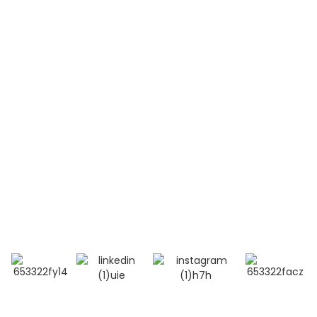
Leucémie aiguë lymphoblastique (LAL-T)
Lupus érythémateux disséminé (LED)
Contactez-nous
Téléphone:
+86 13264500477 (anglais, M. Albert Chen)
+86 18201283536 (arabe, Mme Lana Li)
Courriel : alisa@bioocus.cn
Ajouter : Salle B584, 4e étage, bâtiment 14, Cui Wei
Zhong Li, district de Haidian, Pékin
© Copyright - 2019-2025 : Tous droits réservés.
Recherche