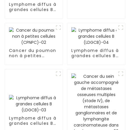
Lymphome diffus à
grandes cellules B
(LDGCB), NOS,
sous-type GCB,
lymphome primitif
du système nerveux
central-01
Cancer du poumon
Lymphome diffus à
non à petites
grandes cellules B
cellules
(LDGCB)-04
(CPNPC)-02
Lymphome diffus à
grandes cellules B
(LDGCB)-03