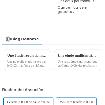
Cancer du sein
gauche
accompagné de
métastases
osseuses multiples
(stade IV), de
métastases
ganglionnaires et
Blog Connexe
de lymphangite
carcinomateuse
dans les deux
poumons-03
Une étude révolutionnaire démontre l'innocuité et l'efficacité de la thérapie CAR-T dans le traitement des tumeurs malignes à cellules B
Une étude multicentrique montre un bon pronostic pour les patients atteints d'hémopathies malignes subissant une greffe de cellules souches allogéniques MMUD avec ATG
Une nouvelle étude menée par
Une vaste étude multicentrique
le Dr Zhi-tao Ying de l'hôpital
en Chine révèle des résultats
universitaire du cancer de
positifs pour les patients
Pékin a démontré l'innocuité et
atteints d'hémopathies
l'efficacité de la thérapie
malignes subissant des greffes
cellulaire CAR-T IM19 dans le
de cellules souches de
traitement des hématologies à
donneurs non apparentés
Recherche Associée
cellules B récidivantes et
incompatibles (MMUD) avec
réfractaires...
ATG pour la prévention de la
GVHD...
Leucémie B Cll de haute qualité
Meilleure leucémie B Cll