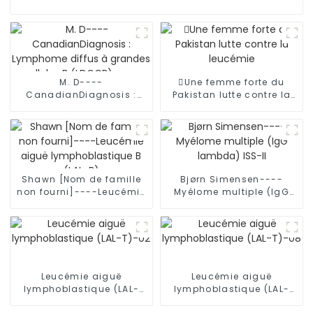
M. D----
Une femme forte du
CanadianDiagnosis :
Pakistan lutte contre la
Lymphome diffus à
leucémie
grandes cellules B
(LDGCB) avec mutation
du gène TP53
Shawn [Nom de famille
Bjørn Simensen----
non fourni]----Leucémie
Myélome multiple (IgG
aiguë lymphoblastique B
lambda) ISS-II
(LAL-B)
Leucémie aiguë
Leucémie aiguë
lymphoblastique (LAL-
lymphoblastique (LAL-
T)-02
T)-08