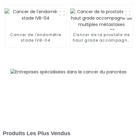
(CPNPC)-02
métastases osseuses
multiples (stade IV), de
métastases
ganglionnaires et de
lymphangite
carcinomateuse dans
Cancer de l'endomètre
Cancer de la prostate de
les deux poumons-03
stade IVB-04
haut grade accompagné
de multiples métastases
osseuses-05
Produits Les Plus Vendus