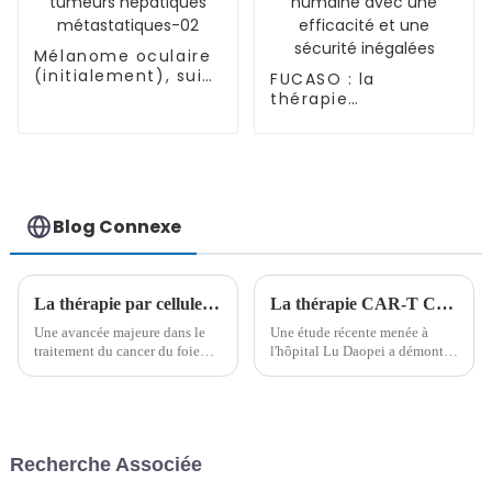
Mélanome oculaire
(initialement), suivi
FUCASO : la
de tumeurs
thérapie
hépatiques
révolutionnaire
métastatiques-02
BCMA CAR-T
entièrement
humaine avec une
efficacité et une
sécurité inégalées
Blog Connexe
La thérapie par cellules NK combinée au vaccin DC montre une amélioration spectaculaire du cancer du foie à un stade avancé
La thérapie CAR-T CD19 à faible dose de l'hôpital Lu Daopei montre des résultats prometteurs chez les patients atteints de LAL-B
Une avancée majeure dans le
Une étude récente menée à
traitement du cancer du foie
l'hôpital Lu Daopei a démontré
avancé a été réalisée grâce à
la grande efficacité et la
une nouvelle association de
sécurité de la thérapie
thérapie par cellules NK, de
cellulaire CAR-T CD19 à faible
vaccin contre les cellules
dose dans le traitement des
dendritiques et de nivolumab.
patients atteints de leucémie
Recherche Associée
Cette immunothérapie
aiguë lymphoblastique B
combinée a connu un succès
(LAL-B) réfractaire ou