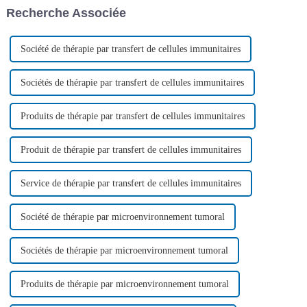
de la leucémie aiguë
patients atteints de leucémie
Recherche Associée
lymphoblastique à cellules T
aiguë lymphoblastique à
(LAL-T). Ce traitement en
cellules T récidivante ou
pleine évolution est confronté
réfractaire...
à des défis majeurs.
Société de thérapie par transfert de cellules immunitaires
Sociétés de thérapie par transfert de cellules immunitaires
Produits de thérapie par transfert de cellules immunitaires
Produit de thérapie par transfert de cellules immunitaires
Service de thérapie par transfert de cellules immunitaires
Société de thérapie par microenvironnement tumoral
Sociétés de thérapie par microenvironnement tumoral
Produits de thérapie par microenvironnement tumoral