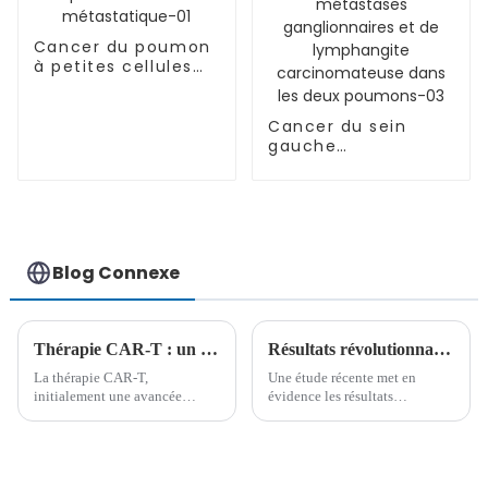
Cancer du poumon
à petites cellules
métastatique-01
Cancer du sein
gauche
accompagné de
métastases
osseuses multiples
(stade IV), de
métastases
ganglionnaires et
Blog Connexe
de lymphangite
carcinomateuse
dans les deux
poumons-03
Thérapie CAR-T : un avenir prometteur pour les tumeurs malignes à cellules T
Résultats révolutionnaires de la thérapie CAR-T ciblant CD7 pour la LAL-T et la LBL-T
La thérapie CAR-T,
Une étude récente met en
initialement une avancée
évidence les résultats
majeure pour les tumeurs
prometteurs de la thérapie par
malignes à cellules B, s'avère
cellules T CAR (récepteur
prometteuse dans le traitement
d'antigène chimérique) ciblant
des lymphomes à cellules T et
CD7 dans le traitement des