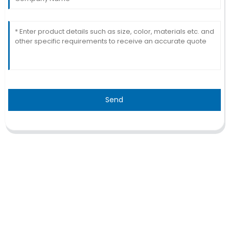
Send
TRAITEMENT
Thalassémie/Anémie falciforme
Thérapie CAR-T