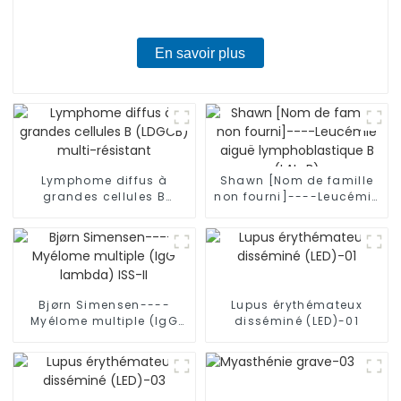
En savoir plus
Lymphome diffus à
Shawn [Nom de famille
grandes cellules B
non fourni]----Leucémie
(LDGCB) multi-résistant
aiguë lymphoblastique B
(LAL-B)
Bjørn Simensen----
Lupus érythémateux
Myélome multiple (IgG
disséminé (LED)-01
lambda) ISS-II