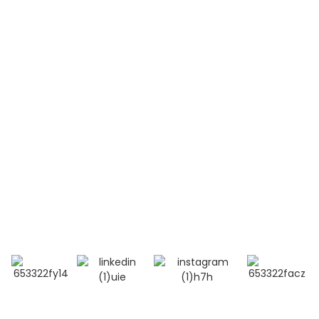
Leucémie aiguë lymphoblastique (LAL-T)
Lupus érythémateux disséminé (LED)
Contactez-nous
Téléphone:
+86 13264500477 (anglais, M. Albert Chen)
+86 18201283536 (arabe, Mme Lana Li)
Courriel : alisa@bioocus.cn
Ajouter : Salle B584, 4e étage, bâtiment 14, Cui Wei
Zhong Li, district de Haidian, Pékin
© Copyright - 2019-2025 : Tous droits réservés.
Recherche