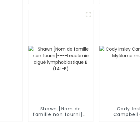
infiltrant la tumeur
extramédul
(TIL) : une approche
prometteuse pour le
traitement du
mélanome
Shawn [Nom de
Cody Ins
famille non fourni]--
Campbell
--Leucémie aiguë
Myélome mu
lymphoblastique B
(LAL-B)