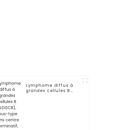
Lymphome diffus à
grandes cellules B
(LDGCB), sous-type
sans centre
germinatif,
impliquant la cavité
nasale et les sinus-02