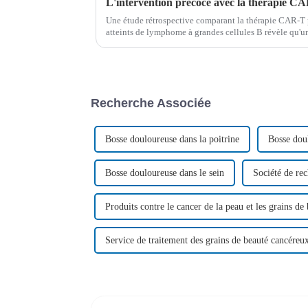
Une étude rétrospective comparant la thérapie CAR-T p
atteints de lymphome à grandes cellules B révèle qu'un
des taux de survie améliorés et moins d'effets secondair
Recherche Associée
Bosse douloureuse dans la poitrine
Bosse doul
Bosse douloureuse dans le sein
Société de rec
Produits contre le cancer de la peau et les grains de
Service de traitement des grains de beauté cancéreu