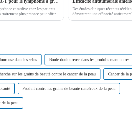
L'intervention précoce avec la thérapie CAR-T pour le lymphome à grandes cellules B montre des résultats prometteurs
récoce et tardive chez les patients
Des études cliniques récentes révèle
 traitement plus précoce peut offrir
démontrent une efficacité antitumoral
es, soutiennent...
CD28 dans le traitement des lymphocyt
oureuse dans les seins
Boule douloureuse dans les produits mammaires
herche sur les grains de beauté contre le cancer de la peau
Cancer de la p
 beauté
Produit contre les grains de beauté cancéreux de la peau
x de la peau