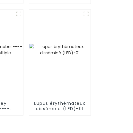
laire
contre la leucémie
ley
Lupus érythémateux
----
disséminé (LED)-01
ltiple