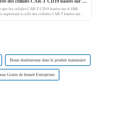
Efficacité antitumorale améliorée des cellules CAR-T CD19 basées sur 4-1BB dans le traitement de la LAL-B
nt que les cellules CAR-T CD19 basées sur 4-1BB
e supérieure à celle des cellules CAR-T basées sur
es B aigus récidivants ou réfractaires...
Bosse douloureuse dans le produit mammaire
eau Grains de beauté Entreprises