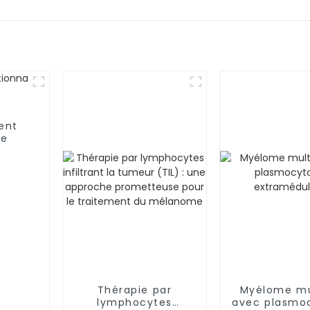
ent
ie
Thérapie par
Myélome mu
lymphocytes
avec plasmo