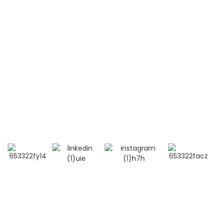
Contactez-nous
Téléphone:
+86 13264500477 (anglais, M. Albert Chen)
+86 18201283536 (arabe, Mme Lana Li)
Courriel : alisa@bioocus.cn
Ajouter : Salle B584, 4e étage, bâtiment 14, Cui Wei
Zhong Li, district de Haidian, Pékin
© Copyright - 2019-2025 : Tous droits réservés.
Recherche
principale
-
Plan du site
-
MEILLEUR BLOG
- Politique de
confidentialité
- Conditions générales