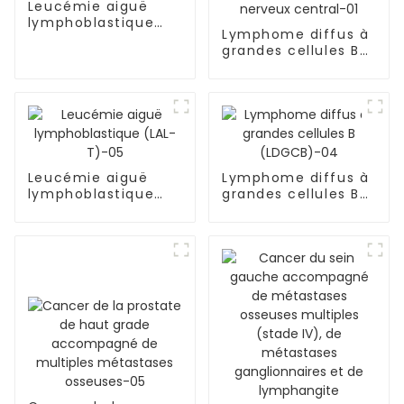
Leucémie aiguë
lymphoblastique
Lymphome diffus à
(LAL-T)-06
grandes cellules B
(LDGCB), NOS,
sous-type GCB,
lymphome primitif
du système nerveux
central-01
Leucémie aiguë
Lymphome diffus à
lymphoblastique
grandes cellules B
(LAL-T)-05
(LDGCB)-04