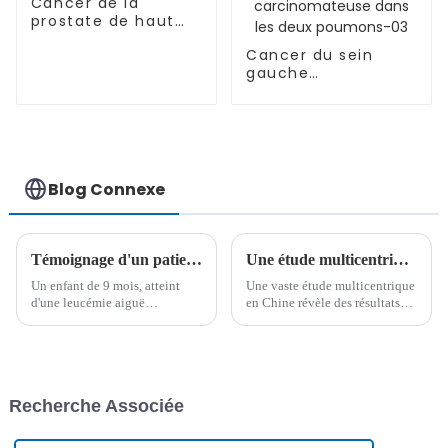
Cancer de la
prostate de haut
grade accompagné
Cancer du sein
de multiples
gauche
métastases
accompagné de
osseuses-05
métastases
osseuses multiples
(stade IV), de
métastases
ganglionnaires et
Blog Connexe
de lymphangite
carcinomateuse
dans les deux
poumons-03
Témoignage d'un patient : LAL-B à haut risque, greffe de moelle osseuse à 9 mois, deux ans plus tard : un bon départ pour un jeune combattant
Une étude multicentrique montre un bon pronostic pour les patients atteints d'hémopathies malignes subissant une greffe de cellules souches allogéniques MMUD avec ATG
Un enfant de 9 mois, atteint
Une vaste étude multicentrique
d'une leucémie aiguë
en Chine révèle des résultats
lymphoblastique B (LAL-B) à
positifs pour les patients
haut risque, subit avec succès
atteints d'hémopathies
une greffe de moelle osseuse.
malignes subissant des greffes
Deux ans plus tard, il est en
de cellules souches de
pleine forme et prêt à entrer à la
donneurs non apparentés
Recherche Associée
maternelle…
incompatibles (MMUD) avec
ATG pour la prévention de la
GVHD...