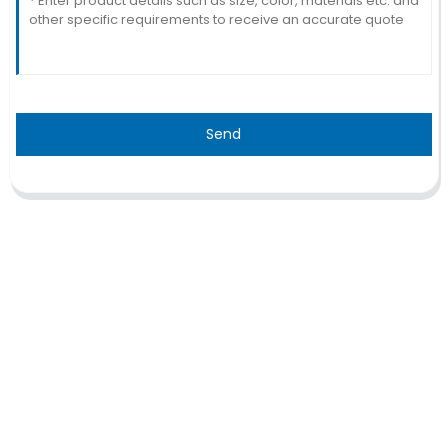
Send
TRAITEMENT
Thalassémie/Anémie falciforme
Thérapie CAR-T
Thérapie TILs
Thérapie par cellules NK