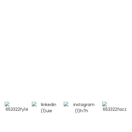
Leucémie aiguë lymphoblastique (LAL-T)
Lupus érythémateux disséminé (LED)
Contactez-nous
Téléphone:
+86 13264500477 (anglais, M. Albert Chen)
+86 18201283536 (arabe, Mme Lana Li)
Courriel : alisa@bioocus.cn
Ajouter : Salle B584, 4e étage, bâtiment 14, Cui Wei
Zhong Li, district de Haidian, Pékin
© Copyright - 2019-2025 : Tous droits réservés.
Recherche
principale
-
Plan du site
-
MEILLEUR BLOG
- Politique de