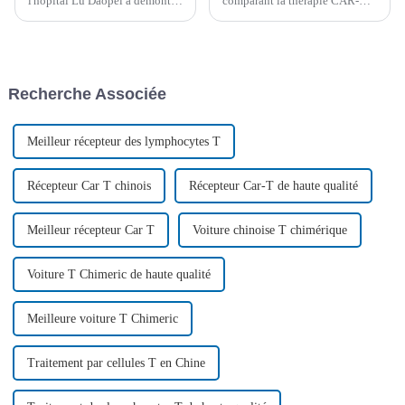
l'hôpital Lu Daopei a démontré
comparant la thérapie CAR-T
la grande efficacité et la
précoce et tardive chez les
sécurité de la thérapie
patients atteints de lymphome
cellulaire CAR-T CD19 à faible
à grandes cellules B révèle
dose dans le traitement des
qu'un traitement plus précoce
patients atteints de leucémie
peut offrir des taux de survie
Recherche Associée
aiguë lymphoblastique B
améliorés et moins d'effets
(LAL-B) réfractaire ou
secondaires, soutiennent...
récidivante...
Meilleur récepteur des lymphocytes T
Récepteur Car T chinois
Récepteur Car-T de haute qualité
Meilleur récepteur Car T
Voiture chinoise T chimérique
Voiture T Chimeric de haute qualité
Meilleure voiture T Chimeric
Traitement par cellules T en Chine