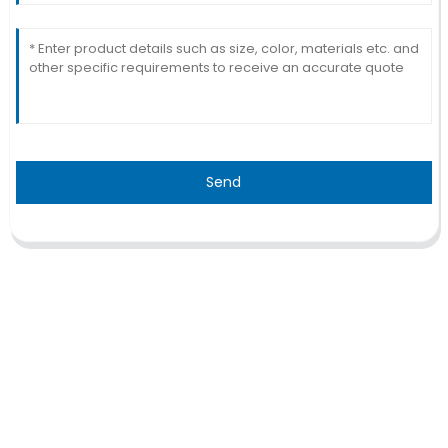
Send
TRAITEMENT
Thalassémie/Anémie falciforme
Thérapie CAR-T