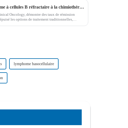
Nouvel espoir pour le lymphome à cellules B réfractaire à la chimiothérapie : la thérapie CAR-T montre des résultats prometteurs
linical Oncology, démontre des taux de rémission
 épuisé les options de traitement traditionnelles,
s la lutte contre la maladie.
us
lymphome basocellulaire
on