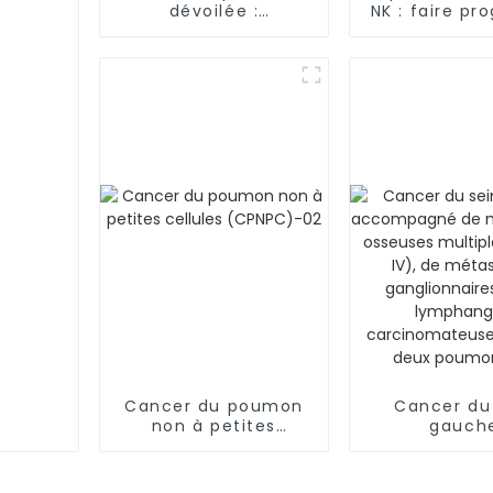
dévoilée :
NK : faire pr
exploration du
la thérapie c
paysage de
cancer au-d
l'immunothérapie
frontièr
contre le cancer
Cancer du poumon
Cancer du
non à petites
gauch
cellules (CPNPC)-02
accompag
métasta
osseuses mu