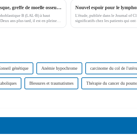
Témoignage d'un patient : LAL-B à haut risque, greffe de moelle osseuse à 9 mois, deux ans plus tard : un bon départ pour un jeune combattant
mphoblastique B (LAL-B) à haut
L'étude, publiée dans le Journal of C
Deux ans plus tard, il est en pleine
significatifs chez les patients qui ont
marquant une avancée prometteuse dan
onseil génétique
Anémie hypochrome
carcinome du col de l'utér
aboliques
Blessures et traumatismes
Thérapie du cancer du poum