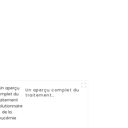
, de
ses
es et de
ite
teuse
deux
-03
Un aperçu complet du
traitement
révolutionnaire de la
leucémie