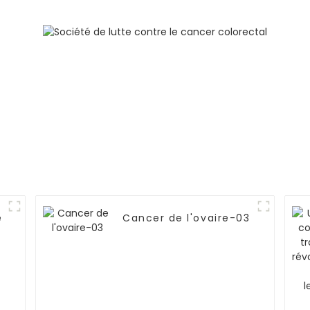
(stade IV)
métasta
ganglionnair
lymphang
carcinoma
dans les 
poumons
e
Cancer de l'ovaire-03