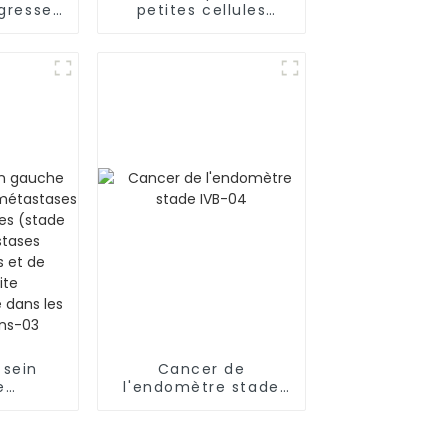
ogresser
petites cellules
ontre le
métastatique-01
elà des
es
 sein
Cancer de
e
l'endomètre stade
né de
IVB-04
ses
ltiples