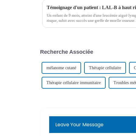
Un enfant de 9 mois, atteint d'une leucémie aiguë ly
risque, subit avec succès une greffe de moelle osseuse. 
forme et prêt à entrer à la maternelle…
Recherche Associée
mélanome cutané
Thérapie cellulaire
C
Thérapie cellulaire immunitaire
Troubles mét
Leave Your Message