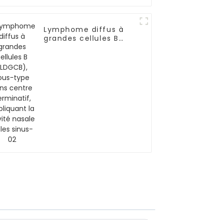
Lymphome diffus à
grandes cellules B
(LDGCB), sous-type
sans centre
germinatif,
impliquant la cavité
nasale et les sinus-02