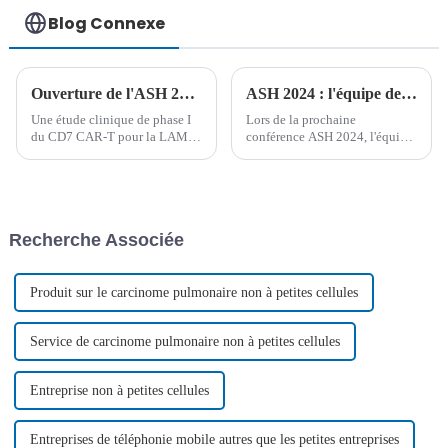
02
Blog Connexe
Ouverture de l'ASH 2023 | Le Dr Peihua Lu présente les cellules CAR-T pour la recherche sur la LAM récidivante ou réfractaire
ASH 2024 : l'équipe de Lu Daopei présente 13 résultats de recherche en hématologie
Une étude clinique de phase I
Lors de la prochaine
du CD7 CAR-T pour la LAM
conférence ASH 2024, l'équipe
R/R par l'équipe de Daopei Lu
médicale de l'hôpital Lu
fait ses débuts à l'ASHLa 65e
Daopei présentera 13 résultats
réunion annuelle de l'American
de recherche révolutionnaires,
Society of Hematology (ASH)
soulignant les avancées en
s'est tenue hors ligne (San
hématologie et le potentiel de
Recherche Associée
Diego, États-Unis) et en ligne...
la thérapie CAR-T...
Produit sur le carcinome pulmonaire non à petites cellules
Service de carcinome pulmonaire non à petites cellules
Entreprise non à petites cellules
Entreprises de téléphonie mobile autres que les petites entreprises