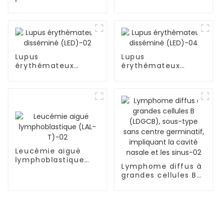
grade accompagné
de multiples
métastases
osseuses-05
Lupus
Lupus
érythémateux
érythémateux
disséminé (LED)-02
disséminé (LED)-04
Leucémie aiguë
lymphoblastique
Lymphome diffus à
(LAL-T)-02
grandes cellules B
(LDGCB), sous-type
sans centre
germinatif,
impliquant la cavité
nasale et les sinus-