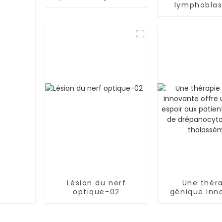
lymphoblas
(LAL-B)
Lésion du nerf
Une thér
optique-02
génique inn
offre un n
espoir aux p
atteints