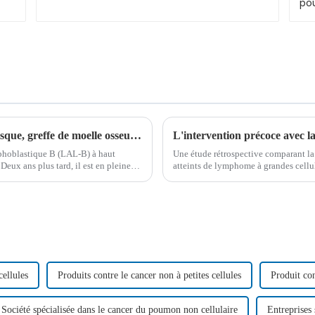
Témoignage d'un patient : LAL-B à haut risque, greffe de moelle osseuse à 9 mois, deux ans plus tard : un bon départ pour un jeune combattant
mphoblastique B (LAL-B) à haut
Une étude rétrospective comparant la
Deux ans plus tard, il est en pleine
atteints de lymphome à grandes cellul
des taux de survie améliorés et moins 
cellules
Produits contre le cancer non à petites cellules
Produit con
Société spécialisée dans le cancer du poumon non cellulaire
Entreprises