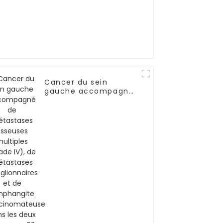
Cancer du sein
gauche accompagné
de métastases
osseuses multiples
(stade IV), de
métastases
ganglionnaires et de
lymphangite
carcinomateuse dans
les deux poumons-03