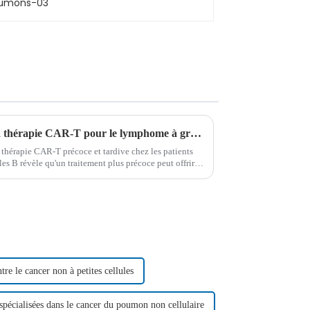
L'intervention précoce avec la thérapie CAR-T pour le lymphome à grandes cellules B montre des résultats prometteurs
 thérapie CAR-T précoce et tardive chez les patients
es B révèle qu'un traitement plus précoce peut offrir
d'effets secondaires, soutiennent...
tre le cancer non à petites cellules
 spécialisées dans le cancer du poumon non cellulaire