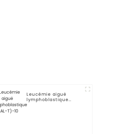
e et de
mie
Leucémie aiguë
lymphoblastique
(LAL-T)-10