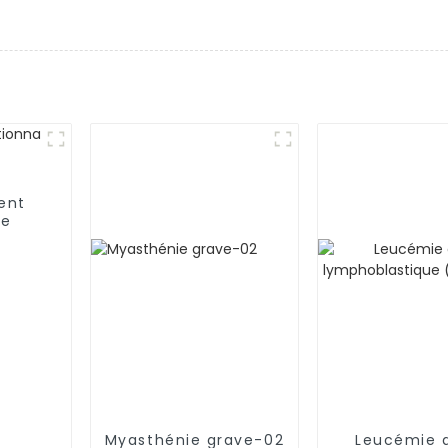
ent
ie
Myasthénie grave-02
Leucémie 