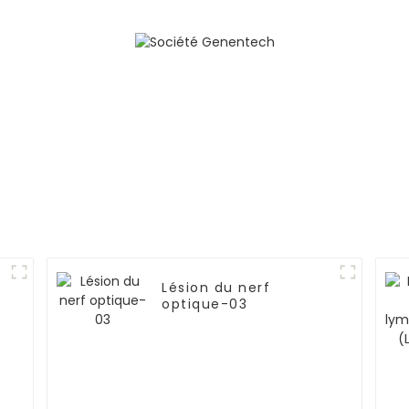
drépanocytos
thalassé
Lésion du nerf
optique-03
2