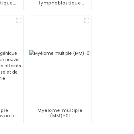
tique
lymphoblastique
-02
(LAL-T)-06
apie
Myélome multiple
ovante
(MM)-01
ouvel
atients
 de