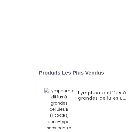
Produits Les Plus Vendus
Lymphome diffus à
grandes cellules B
(LDGCB), sous-type
sans centre
germinatif,
impliquant la cavité
nasale et les sinus-0