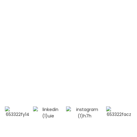
Leucémie aiguë lymphoblastique (LAL-T)
Lupus érythémateux disséminé (LED)
Contactez-nous
Téléphone:
+86 13264500477 (anglais, M. Albert Chen)
+86 18201283536 (arabe, Mme Lana Li)
Courriel : alisa@bioocus.cn
Ajouter : Salle B584, 4e étage, bâtiment 14, Cui Wei
Zhong Li, district de Haidian, Pékin
© Copyright - 2019-2025 : Tous droits réservés.
Recherche