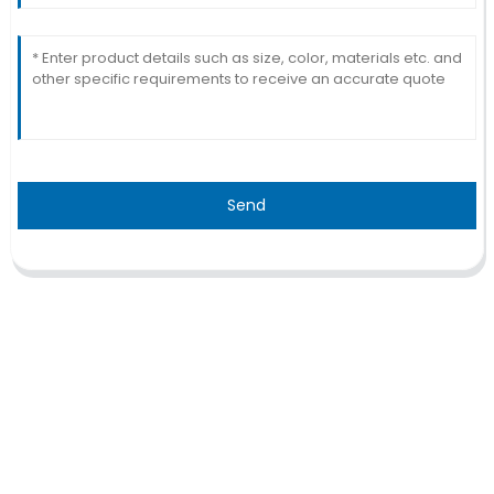
Send
TRAITEMENT
Thalassémie/Anémie falciforme
Thérapie CAR-T