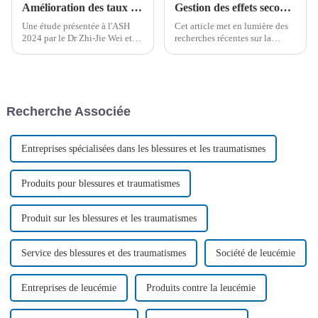
Amélioration des taux de survie avec les protocoles Bu/Cy+Melphalan et Bu/Cy+Thiotépa dans la transplantation de cellules souches haplo-identiques pour la leucémie aiguë mégacaryoblastique non trisomique (LAMK)
Gestion des effets secondaires de la thérapie cellulaire CAR-T : principaux enseignements tirés de recherches récentes
Une étude présentée à l'ASH
Cet article met en lumière des
2024 par le Dr Zhi-Jie Wei et
recherches récentes sur la
son équipe de l'hôpital Lu
gestion des toxicités de la
Daopei met en évidence
thérapie cellulaire CAR-T pour
l'efficacité des schémas
les lymphomes à cellules B.
thérapeutiques modifiés à base
L'étude met l'accent sur les
de Bu/Cy dans la transfusion
stratégies de gestion des effets
Recherche Associée
de cellules souches
secondaires courants, comme la
hématopoïétiques haplo-
libération de cytokines.
identiques...
Entreprises spécialisées dans les blessures et les traumatismes
Produits pour blessures et traumatismes
Produit sur les blessures et les traumatismes
Service des blessures et des traumatismes
Société de leucémie
Entreprises de leucémie
Produits contre la leucémie