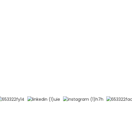
GT
TÉMOIGNAGES
de Pékin
Myélome multiple (MM)
ort de l'hôpital du
Lymphome non hodgkinien (LN
Leucémie aiguë lymphoblastiqu
 l'université médicale
B)
Leucémie aiguë lymphoblastiqu
logie et des maladies
T)
, CAMS et PUMC
Lupus érythémateux disséminé
ervés.
Recherche principale
-
Plan du site
-
MEILLEUR BLOG
- Politiqu