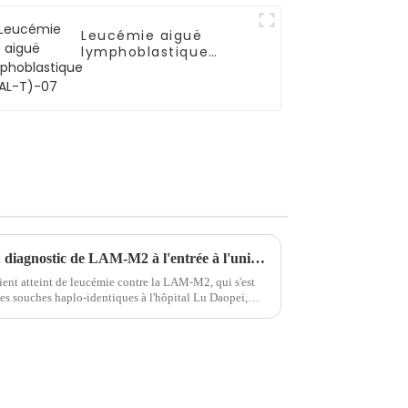
Leucémie aiguë
lymphoblastique
(LAL-T)-07
Témoignage d'un patient : Du diagnostic de LAM-M2 à l'entrée à l'université : un parcours de cinq ans vers la guérison
tient atteint de leucémie contre la LAM-M2, qui s'est
ules souches haplo-identiques à l'hôpital Lu Daopei,
.