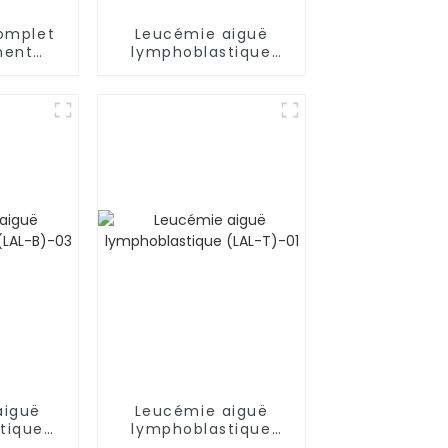
omplet
Leucémie aiguë
ment
lymphoblastique
re de la
(LAL-B)-01
ie
aiguë
Leucémie aiguë
tique
lymphoblastique
-03
(LAL-T)-01