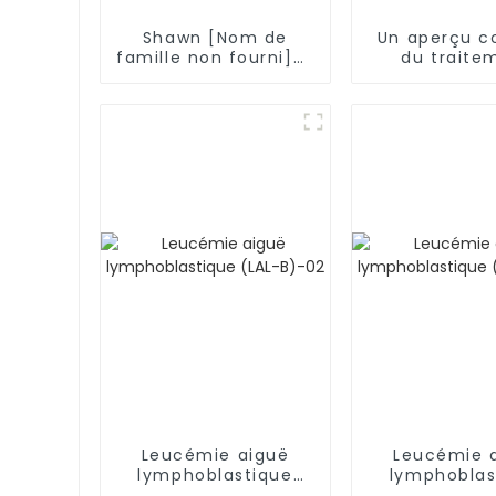
Shawn [Nom de
Un aperçu c
famille non fourni]--
du traite
--Leucémie aiguë
révolutionnai
lymphoblastique B
leucém
(LAL-B)
Leucémie aiguë
Leucémie 
lymphoblastique
lymphoblas
(LAL-B)-02
(LAL-B)