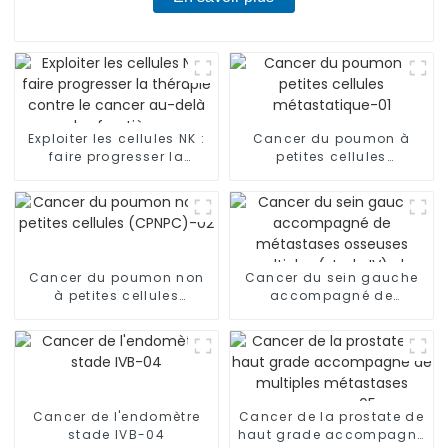
Exploiter les cellules NK :
Cancer du poumon à
faire progresser la
petites cellules
thérapie contre le cancer
métastatique-01
au-delà des frontières
Cancer du poumon non
Cancer du sein gauche
à petites cellules
accompagné de
(CPNPC)-02
métastases osseuses
multiples (stade IV), de
métastases
ganglionnaires et de
lymphangite
carcinomateuse dans
Cancer de l'endomètre
Cancer de la prostate de
les deux poumons-03
stade IVB-04
haut grade accompagné