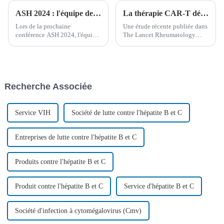
ASH 2024 : l'équipe de Lu Daopei présente 13 résultats de recherche en hématologie
La thérapie CAR-T démontre son innocuité et son efficacité chez les patients atteints de cancer et de maladies auto-immunes ou inflammatoires
Lors de la prochaine
Une étude récente publiée dans
conférence ASH 2024, l'équipe
The Lancet Rheumatology
médicale de l'hôpital Lu
démontre que la thérapie par
Daopei présentera 13 résultats
cellules CAR-T est à la fois
de recherche révolutionnaires,
sûre et efficace pour traiter les
soulignant les avancées en
patients atteints de lymphome
hématologie et le potentiel de
et de myélome multiple qui ont
Recherche Associée
la thérapie CAR-T...
également des maladies auto-
immunes.
Service VIH
Société de lutte contre l'hépatite B et C
Entreprises de lutte contre l'hépatite B et C
Produits contre l'hépatite B et C
Produit contre l'hépatite B et C
Service d'hépatite B et C
Société d'infection à cytomégalovirus (Cmv)