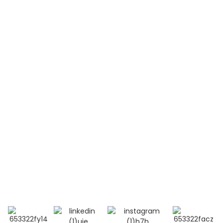
Lymphome non hodgkinien (LNH)
Leucémie aiguë lymphoblastique (LAL-B)
Leucémie aiguë lymphoblastique (LAL-T)
Lupus érythémateux disséminé (LED)
Contactez-nous
Téléphone:
+86 13264500477 (anglais, M. Albert Chen)
+86 18201283536 (arabe, Mme Lana Li)
Courriel : alisa@bioocus.cn
Ajouter : Salle B584, 4e étage, bâtiment 14, Cui Wei
Zhong Li, district de Haidian, Pékin