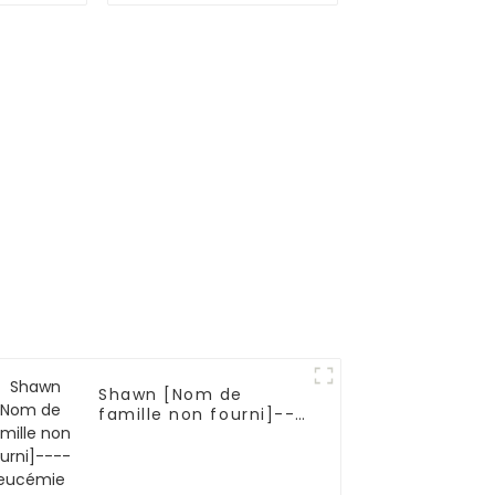
de multiples
métastases
osseuses-05
Shawn [Nom de
famille non fourni]---
-Leucémie aiguë
lymphoblastique B
(LAL-B)