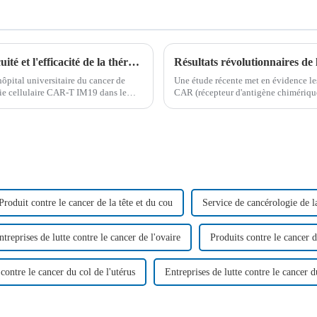
Une étude révolutionnaire démontre l'innocuité et l'efficacité de la thérapie CAR-T dans le traitement des tumeurs malignes à cellules B
ôpital universitaire du cancer de
Une étude récente met en évidence les 
apie cellulaire CAR-T IM19 dans le
CAR (récepteur d'antigène chimérique)
réfractaires...
de leucémie aiguë lymphoblastique à c
Produit contre le cancer de la tête et du cou
Service de cancérologie de la
ntreprises de lutte contre le cancer de l'ovaire
Produits contre le cancer d
 contre le cancer du col de l'utérus
Entreprises de lutte contre le cancer d