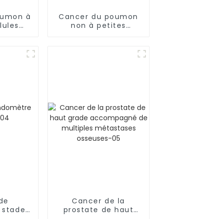
oumon à
Cancer du poumon
lules
non à petites
ue-01
cellules (CPNPC)-02
de
Cancer de la
 stade
prostate de haut
4
grade accompagné