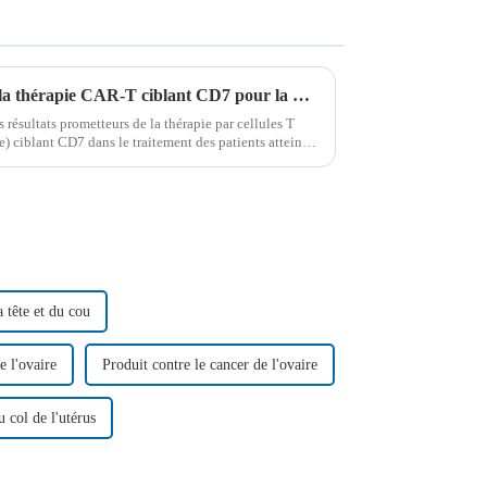
Résultats révolutionnaires de la thérapie CAR-T ciblant CD7 pour la LAL-T et la LBL-T
résultats prometteurs de la thérapie par cellules T
 ciblant CD7 dans le traitement des patients atteints
ellules T récidivante ou réfractaire...
 tête et du cou
e l'ovaire
Produit contre le cancer de l'ovaire
u col de l'utérus