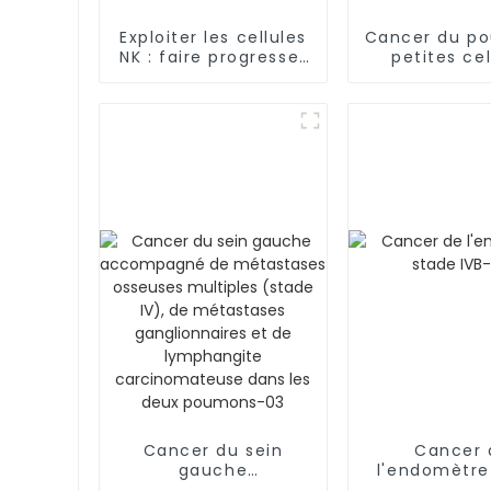
Exploiter les cellules
Cancer du p
NK : faire progresser
petites cel
la thérapie contre le
métastatiq
cancer au-delà des
frontières
Cancer du sein
Cancer 
gauche
l'endomètre
accompagné de
IVB-0