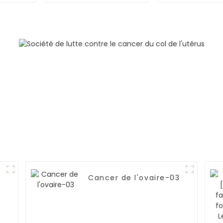
métastases
osseuses multiples
(stade IV), de
métastases
ganglionnaires et de
lymphangite
carcinomateuse
dans les deux
poumons-03
Cancer de l'ovaire-03