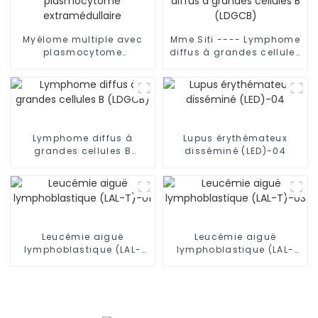
Myélome multiple avec
Mme Siti ---- Lymphome
plasmocytome
diffus à grandes cellules
extramédullaire
B (LDGCB)
Lymphome diffus à
Lupus érythémateux
grandes cellules B
disséminé (LED)-04
(LDGCB)
Leucémie aiguë
Leucémie aiguë
lymphoblastique (LAL-
lymphoblastique (LAL-
T)-01
T)-03