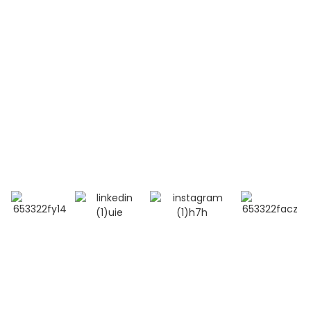
Contactez-nous
Téléphone:
+86 13264500477 (anglais, M. Albert Chen)
+86 18201283536 (arabe, Mme Lana Li)
Courriel : alisa@bioocus.cn
Ajouter : Salle B584, 4e étage, bâtiment 14, Cui Wei
Zhong Li, district de Haidian, Pékin
© Copyright - 2019-2025 : Tous droits réservés.
Recherche
principale
-
Plan du site
-
MEILLEUR BLOG
- Politique de
confidentialité
- Conditions générales