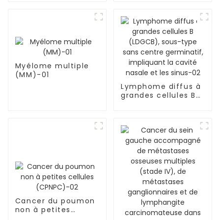
sous-type GCB,
lymphome primitif
du système nerveux
central-01
Myélome multiple
(MM)-01
Lymphome diffus à
grandes cellules B
(LDGCB), sous-type
sans centre
germinatif,
impliquant la cavité
nasale et les sinus-
02
Cancer du poumon
non à petites
cellules