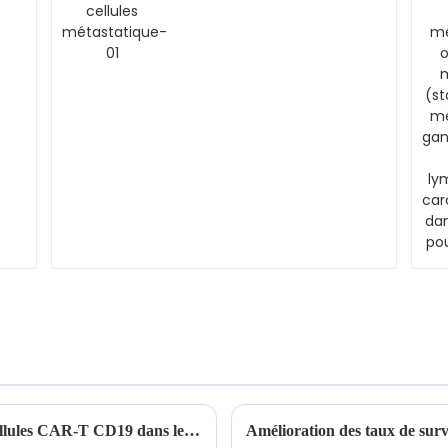
Efficacité à long terme de la thérapie par cellules CAR-T CD19 dans le traitement de la leucémie aiguë lymphoblastique récidivante/réfractaire