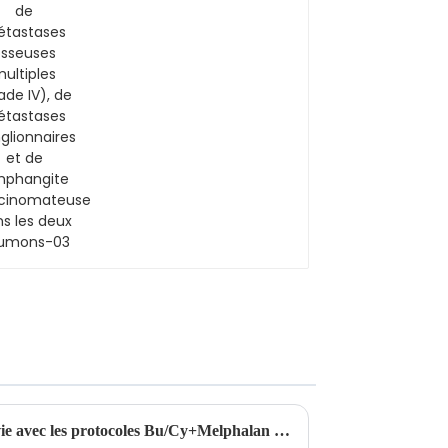
osseuses multiples
(stade IV), de
métastases
ganglionnaires et de
lymphangite
carcinomateuse dans
les deux poumons-03
Amélioration des taux de survie avec les protocoles Bu/Cy+Melphalan et Bu/Cy+Thiotépa dans la transplantation de cellules souches haplo-identiques pour la leucémie aiguë mégacaryoblastique non trisomique (LAMK)