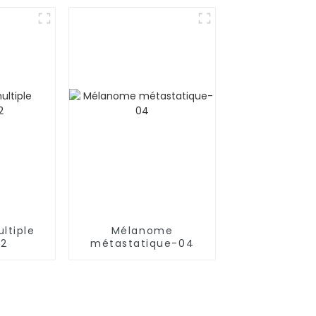
ltiple
Mélanome
02
métastatique-04