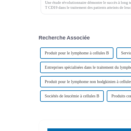
Une étude révolutionnaire démontre le succès à long t
T CD19 dans le traitement des patients atteints de l
récidivante/réfractaire après une greffe d'hématopoïèse
Recherche Associée
Produit pour le lymphome à cellules B
Servi
Entreprises spécialisées dans le traitement du lymp
Produit pour le lymphome non hodgkinien à cellule
Sociétés de leucémie à cellules B
Produits con