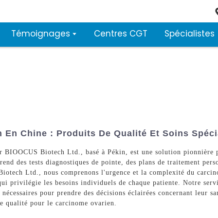
Témoignages
Centres CGT
Spécialistes
En Chine : Produits De Qualité Et Soins Spéci
r BIOOCUS Biotech Ltd., basé à Pékin, est une solution pionnière po
end des tests diagnostiques de pointe, des plans de traitement per
Biotech Ltd., nous comprenons l'urgence et la complexité du carci
 qui privilégie les besoins individuels de chaque patiente. Notre se
es nécessaires pour prendre des décisions éclairées concernant leur
te qualité pour le carcinome ovarien.