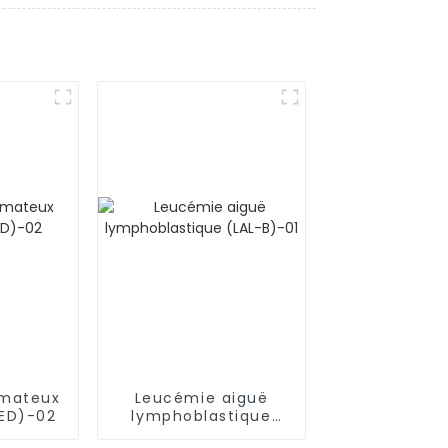
émateux
Leucémie aiguë
LED)-02
lymphoblastique
(LAL-B)-01