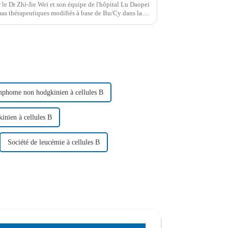
le Dr Zhi-Jie Wei et son équipe de l'hôpital Lu Daopei
émas thérapeutiques modifiés à base de Bu/Cy dans la
opoïétiques haplo-identiques...
ymphome non hodgkinien à cellules B
inien à cellules B
Société de leucémie à cellules B