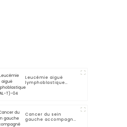
Leucémie aiguë
lymphoblastique
(LAL-T)-04
Cancer du sein
gauche accompagné
de métastases