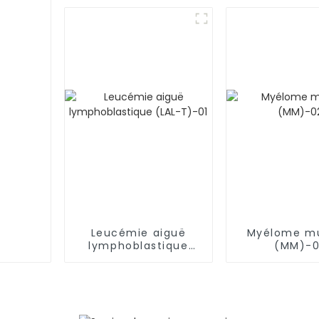
cancer au-delà des
frontières
Leucémie aiguë
Myélome mu
lymphoblastique
(MM)-
(LAL-T)-01