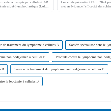
erme de la thérapie par cellules CAR
Une étude présentée à l'ASH 2024 par 
eucémie aiguë lymphoblastique (LAL)
met en évidence l'efficacité des sch
 allogénique...
transfusion de cellules souches hémat
ce de traitement du lymphome à cellules B
Société spécialisée dans le l
home non hodgkinien à cellules B
Produits contre le lymphome non hodgk
s B
Service de traitement du lymphome non hodgkinien à cellules B
tre la leucémie à cellules B