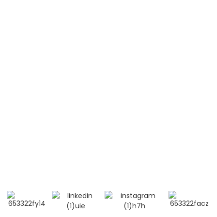
ALL)
Te Mate Pūkahukahu Lymphoblastic Whakapeka (T-
ALL)
Lupus Erythematosus Pūnaha (SLE)
Whakapā mai
Waea Pūkoro / Whatsapp / Wechat：
+86 13264500477 (Ingarihi, Mr Albert Chen)
+86 13552633045 (Ingarihi, Whaea Sarah)
Ī-mēra: info@bioocus.cn
Tāpiri: Room B584, Papa 4, Whare 14, Cui Wei Zhong
Li, Takiwa Haidian, Beijing