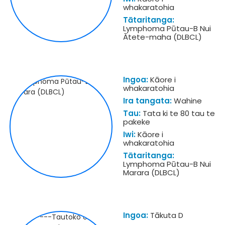
whakaratohia
Tātaritanga:
Lymphoma Pūtau-B Nui
Ātete-maha (DLBCL)
Ingoa:
Kāore i
whakaratohia
Ira tangata:
Wahine
Tau:
Tata ki te 80 tau te
pakeke
Iwi:
Kāore i
whakaratohia
Tātaritanga:
Lymphoma Pūtau-B Nui
Marara (DLBCL)
Ingoa:
Tākuta D