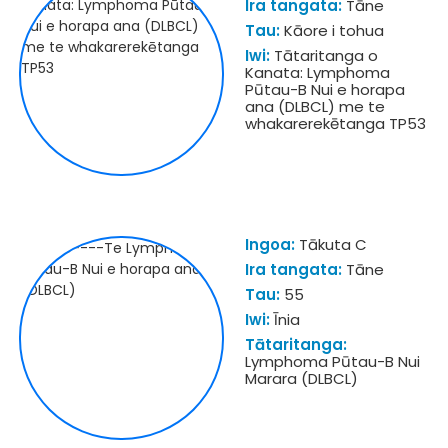
Ira tangata:
Tāne
Tau:
Kāore i tohua
Iwi:
Tātaritanga o
Kanata: Lymphoma
Pūtau-B Nui e horapa
ana (DLBCL) me te
whakarerekētanga TP53
Ingoa:
Tākuta C
Ira tangata:
Tāne
Tau:
55
Iwi:
Īnia
Tātaritanga:
Lymphoma Pūtau-B Nui
Marara (DLBCL)