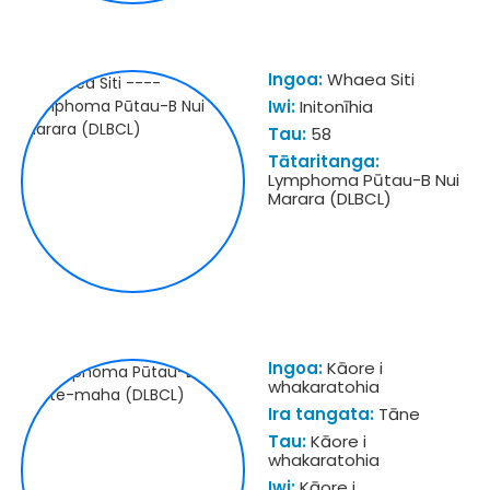
Ingoa:
Whaea Siti
Iwi:
Initonīhia
Tau:
58
Tātaritanga:
Lymphoma Pūtau-B Nui
Marara (DLBCL)
Ingoa:
Kāore i
whakaratohia
Ira tangata:
Tāne
Tau:
Kāore i
whakaratohia
Iwi:
Kāore i