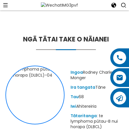
NGĀ TĀTAI TAKE O NĀIANEI
Ingoa
Rodney Charles
Monger
Ira tangata
Tāne
Tau
68
Iwi
Ahitereiria
Tātaritanga
: te
lymphoma pūtau-B nui
horapa (DLBCL)