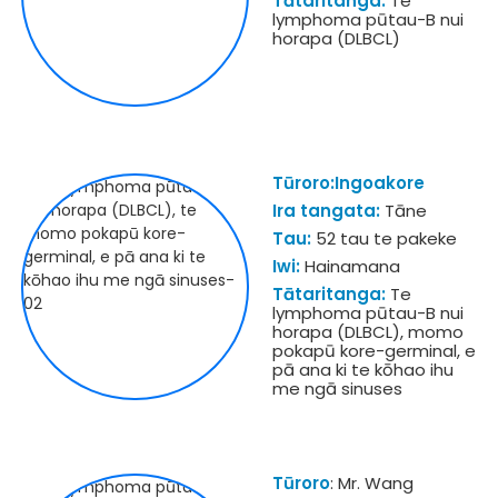
Tātaritanga:
Te
lymphoma pūtau-B nui
horapa (DLBCL)
Tūroro:Ingoakore
Ira tangata:
Tāne
Tau:
52 tau te pakeke
Iwi:
Hainamana
Tātaritanga:
Te
lymphoma pūtau-B nui
horapa (DLBCL), momo
pokapū kore-germinal, e
pā ana ki te kōhao ihu
me ngā sinuses
Tūroro
: Mr. Wang