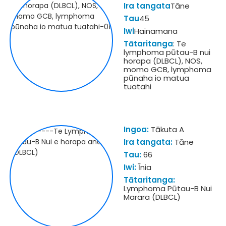
Ira tangata
Tāne
Tau
45
Iwi
Hainamana
Tātaritanga
: Te
lymphoma pūtau-B nui
horapa (DLBCL), NOS,
momo GCB, lymphoma
pūnaha io matua
tuatahi
Ingoa:
Tākuta A
Ira tangata:
Tāne
Tau:
66
Iwi:
Īnia
Tātaritanga:
Lymphoma Pūtau-B Nui
Marara (DLBCL)