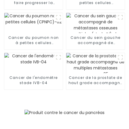
faire progresser la
petites cellules
thérapie contre le cancer
métastatique-01
au-delà des frontières
Cancer du poumon non
Cancer du sein gauche
à petites cellules
accompagné de
(CPNPC)-02
métastases osseuses
multiples (stade IV), de
métastases
ganglionnaires et de
lymphangite
carcinomateuse dans
Cancer de l'endomètre
Cancer de la prostate de
les deux poumons-03
stade IVB-04
haut grade accompagné
de multiples métastases
osseuses-05