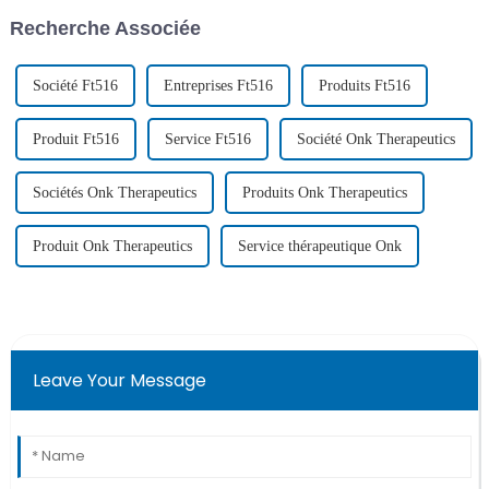
(GCSH) chez des patients
tournés vers l'hôpital Lu
Recherche Associée
atteints d'un lymphome aigu à
Daopei pour se faire soigner.
cellules T récidivant...
Société Ft516
Entreprises Ft516
Produits Ft516
Produit Ft516
Service Ft516
Société Onk Therapeutics
Sociétés Onk Therapeutics
Produits Onk Therapeutics
Produit Onk Therapeutics
Service thérapeutique Onk
Leave Your Message