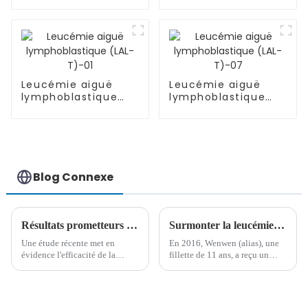
cellules B (LDGCB)
(IgG lambda) ISS-II
Leucémie aiguë
Leucémie aiguë
lymphoblastique
lymphoblastique
(LAL-T)-01
(LAL-T)-07
Blog Connexe
Résultats prometteurs de la thérapie CAR-T CD7 combinée à une deuxième greffe chez les patients atteints de LAL-T/LBL récidivante
Surmonter la leucémie : le parcours de résilience et d'espoir d'une jeune fille à l'hôpital Lu Daopei
Une étude récente met en
En 2016, Wenwen (alias), une
évidence l'efficacité de la
fillette de 11 ans, a reçu un
thérapie CAR-T CD7 suivie
diagnostic de leucémie aiguë
d'une deuxième greffe
lymphoblastique à cellules T.
allogénique de cellules
Confrontés à des difficultés
souches hématopoïétiques
vitales, elle et sa famille se sont