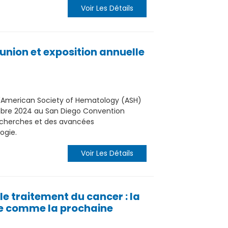
Voir Les Détails
union et exposition annuelle
l'American Society of Hematology (ASH)
mbre 2024 au San Diego Convention
echerches et des avancées
ogie.
Voir Les Détails
le traitement du cancer : la
ge comme la prochaine