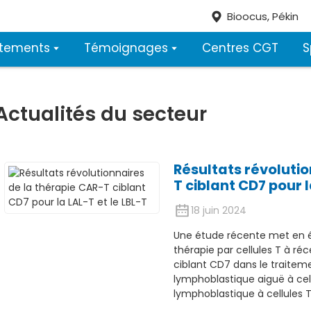
Bioocus, Pékin
itements
Témoignages
Centres CGT
S
Actualités du secteur
Résultats révolutio
T ciblant CD7 pour l
18 juin 2024
Une étude récente met en é
thérapie par cellules T à r
ciblant CD7 dans le traitem
lymphoblastique aiguë à ce
lymphoblastique à cellules T