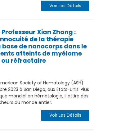
Voir Les Détails
| Professeur Xian Zhang :
innocuité de la thérapie
 base de nanocorps dans le
ients atteints de myélome
 ou réfractaire
'American Society of Hematology (ASH)
re 2023 à San Diego, aux États-Unis. Plus
 mondial en hématologie, il attire des
rcheurs du monde entier.
Voir Les Détails