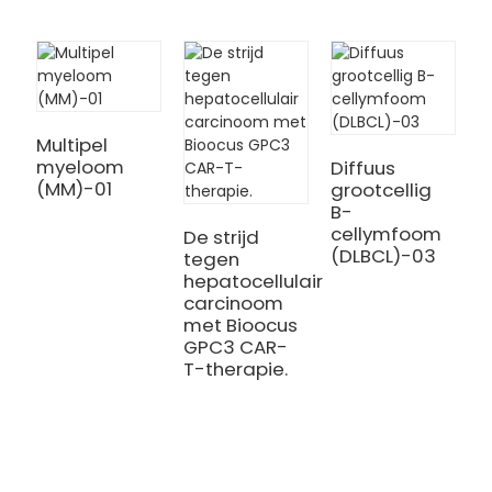
Multipel
myeloom
Diffuus
A
(MM)-01
grootcellig
l
B-
l
cellymfoom
A
De strijd
(DLBCL)-03
tegen
hepatocellulair
carcinoom
met Bioocus
GPC3 CAR-
T-therapie.